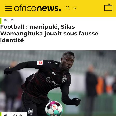
Passer
au
contenu
principal
INFOS
Football : manipulé, Silas
Wamangituka jouait sous fausse
identité
ALLEMAGNE