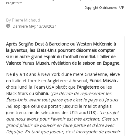
l'Angleterre
-
Copyright © africanews
AFP
By Pierre Michaud
Dernière MAJ:
13/08/2024
Après Sergiño Dest à Barcelone ou Weston McKennie à
la Juventus, les Etats-Unis pourront désormais compter
sur un autre grand espoir du football mondial. L'ailier de
Valence Yunus Musah, révélation de la saison en Espagne.
Né il y a 18 ans à New York d'une mère Ghanéenne, élevé
en Italie et formé en Angleterre à Arsenal,
Yunus Musah
a
choisi lundi la Team USA plutôt que
l'Angleterre
ou les
Black Stars du
Ghana
.
"J'ai décidé de représenter les
États-Unis, avant tout parce que c'est le pays où je suis
né,
explique celui qui portait jusqu'ici le maillot anglais
(une trentqine de sélections des U15 aux U18)
. "Le projet
que nous avons pour l'avenir est très excitant. C'est un
grand plaisir de pouvoir en faire partie et d'être avec
l'équipe. En tant que joueur, c'est incroyable de pouvoir