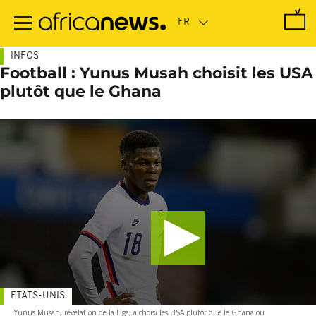
Passer
au
contenu
principal
INFOS
Football : Yunus Musah choisit les USA
plutôt que le Ghana
ETATS-UNIS
Yunus Musah, révélation de la Liga, a choisi les USA plutôt que le Ghana ou