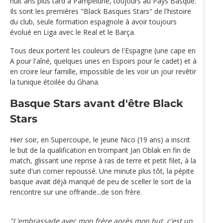
huit ans plus tard à Pampelune, toujours au Pays Basque.
Ils sont les premières "Black Basques Stars" de l'histoire
du club, seule formation espagnole à avoir toujours
évolué en Liga avec le Real et le Barça.
Tous deux portent les couleurs de l'Espagne (une cape en
A pour l'aîné, quelques unes en Espoirs pour le cadet) et à
en croire leur famille, impossible de les voir un jour revêtir
la tunique étoilée du Ghana.
Basque Stars avant d'être Black
Stars
Hier soir, en Supercoupe, le jeune Nico (19 ans) a inscrit
le but de la qualification en trompant Jan Oblak en fin de
match, glissant une reprise à ras de terre et petit filet, à la
suite d'un corner repoussé. Une minute plus tôt, la pépite
basque avait déjà manqué de peu de sceller le sort de la
rencontre sur une offrande...de son frère.
"L'embrassade avec mon frère après mon but, c'est un