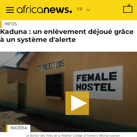
Passer
au
contenu
principal
INFOS
Kaduna : un enlèvement déjoué grâce
à un système d'alerte
NIGÉRIA
Le dortoir des Filles de la Federal College of Forestry Mechanization
-