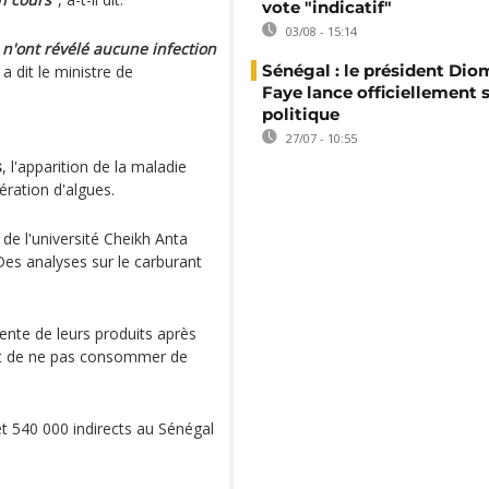
vote "indicatif"
03/08 - 15:14
n'ont révélé aucune infection
Sénégal : le président Di
, a dit le ministre de
Faye lance officiellement 
politique
27/07 - 10:55
s
, l'apparition de la maladie
ération d'algues.
 de l'université Cheikh Anta
es analyses sur le carburant
nte de leurs produits après
nt de ne pas consommer de
t 540 000 indirects au Sénégal