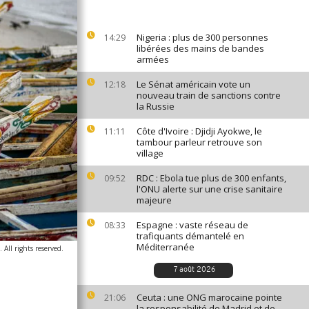
Nigeria : plus de 300 personnes
14:29
libérées des mains de bandes
armées
Le Sénat américain vote un
12:18
nouveau train de sanctions contre
la Russie
Côte d'Ivoire : Djidji Ayokwe, le
11:11
tambour parleur retrouve son
village
RDC : Ebola tue plus de 300 enfants,
09:52
l'ONU alerte sur une crise sanitaire
majeure
Espagne : vaste réseau de
08:33
trafiquants démantelé en
Méditerranée
All rights reserved.
7 août 2026
Ceuta : une ONG marocaine pointe
21:06
la responsabilité de Madrid et de