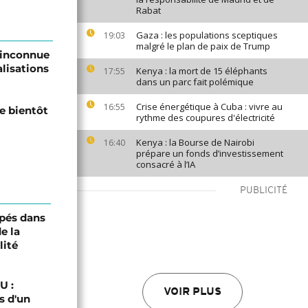
Rabat
Gaza : les populations sceptiques
19:03
malgré le plan de paix de Trump
e inconnue
alisations
Kenya : la mort de 15 éléphants
17:55
dans un parc fait polémique
Crise énergétique à Cuba : vivre au
16:55
e bientôt
rythme des coupures d'électricité
Kenya : la Bourse de Nairobi
16:40
prépare un fonds d’investissement
consacré à l’IA
PUBLICITÉ
pés dans
e la
lité
U :
VOIR PLUS
s d'un