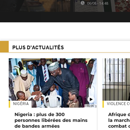
06/08 - 14:48
PLUS D'ACTUALITÉS
NIGÉRIA
VIOLENCE C
02:08
Nigeria : plus de 300
Afrique 
personnes libérées des mains
la march
de bandes armées
combat 