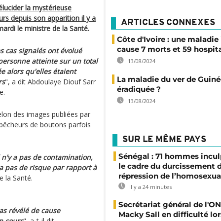
élucider la mystérieuse
rs depuis son apparition il y a
ARTICLES CONNEXES
mardi le ministre de la Santé.
Côte d'Ivoire : une maladi
cause 7 morts et 59 hospit
es cas signalés ont évolué
ersonne atteinte sur un total
13/08/2024
e alors qu'elles étaient
La maladie du ver de Guiné
rs
", a dit Abdoulaye Diouf Sarr
éradiquée ?
e.
13/08/2024
elon des images publiées par
 pêcheurs de boutons parfois
SUR LE MÊME PAYS
Sénégal : 71 hommes incul
l n'y a pas de contamination,
le cadre du durcissement d
 a pas de risque par rapport à
répression de l’homosexua
de la Santé.
Il y a 24 minutes
Secrétariat général de l'ON
as révélé de cause
Macky Sall en difficulté lor
en cours
", a-t-il dit.