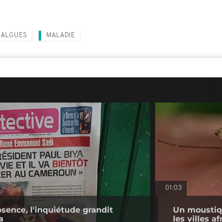
ALGUES
MALADIE
01:03
bsence, l'inquiétude grandit
Un moustiq
a
les villes a