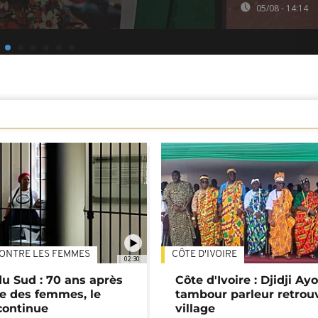
05/08 - 14:14
ONTRE LES FEMMES
CÔTE D'IVOIRE
02:30
du Sud : 70 ans après
Côte d'Ivoire : Djidji Ay
e des femmes, le
tambour parleur retrou
continue
village