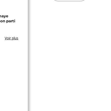
omaye
son parti
Voir plus