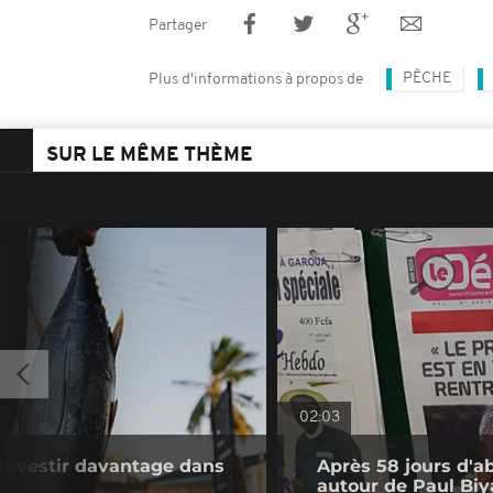
Partager
PÊCHE
Plus d'informations à propos de
SUR LE MÊME THÈME
02:03
 investir davantage dans
Après 58 jours d'a
autour de Paul Biy