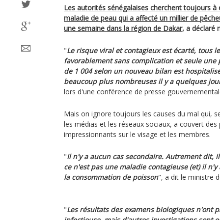
Les autorités sénégalaises cherchent toujours à 
maladie de peau qui a affecté un millier de pêcheu
une semaine dans la région de Dakar
, a déclaré 
"
Le risque viral et contagieux est écarté, tous l
favorablement sans complication et seule une p
de 1 004 selon un nouveau bilan est hospitalisé
beaucoup plus nombreuses il y a quelques jou
lors d'une conférence de presse gouvernemental
Mais on ignore toujours les causes du mal qui, s
les médias et les réseaux sociaux, a couvert des
impressionnants sur le visage et les membres.
"
Il n'y a aucun cas secondaire. Autrement dit, i
ce n'est pas une maladie contagieuse (et) il n'y
la consommation de poisson
", a dit le ministre 
"
Les résultats des examens biologiques n'ont p
infectieuse, mais d'autres investigations sont 