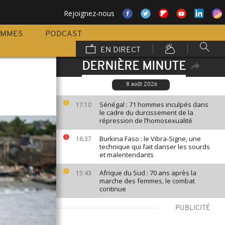
Rejoignez-nous
AMMES
PODCAST
EN DIRECT
DERNIÈRE MINUTE
8 août 2026
Sénégal : 71 hommes inculpés dans
17:10
le cadre du durcissement de la
répression de l’homosexualité
Burkina Faso : le Vibra-Signe, une
16:37
technique qui fait danser les sourds
et malentendants
Afrique du Sud : 70 ans après la
15:43
marche des femmes, le combat
continue
PUBLICITÉ