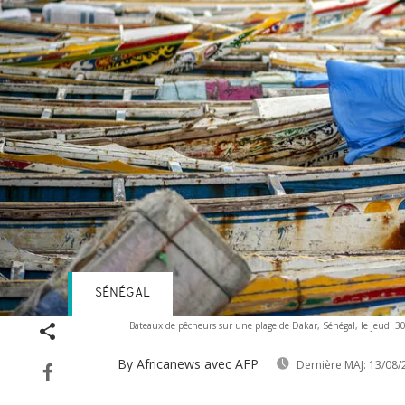
SÉNÉGAL
Bateaux de pêcheurs sur une plage de Dakar, Sénégal, le jeudi 30
By Africanews
avec AFP
Dernière MAJ:
13/08/