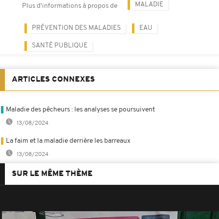
MALADIE
Plus d'informations à propos de
PRÉVENTION DES MALADIES
EAU
SANTÉ PUBLIQUE
ARTICLES CONNEXES
Maladie des pêcheurs : les analyses se poursuivent
13/08/2024
La faim et la maladie derrière les barreaux
13/08/2024
SUR LE MÊME THÈME