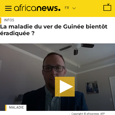
Passer
au
contenu
principal
INFOS
La maladie du ver de Guinée bientôt
éradiquée ?
MALADIE
-
Copyright © africanews
AFP