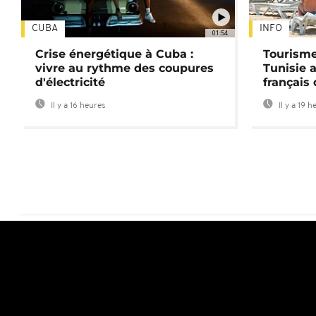
CUBA
INFO
01:54
Crise énergétique à Cuba :
Tourisme
vivre au rythme des coupures
Tunisie 
d'électricité
français
Il y a 16 heures
Il y a 19 h