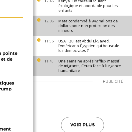
Kenya : un fauteuil roulant
12:48
écologique et abordable pour les
enfants
Meta condamné à 942 millions de
12:08
dollars pour non protection des
mineurs
USA : Qui est Abdul El-Sayed,
11:56
l’Américano-Égyptien qui bouscule
les démocrates ?
 pointe
 et de
Une semaine après l’afflux massif
11:45
de migrants, Ceuta face à l’urgence
humanitaire
PUBLICITÉ
ptiques
Trump
VOIR PLUS
ement