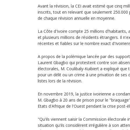
Avant la révision, la CEI avait estimé que cinq mill
inscrits, tout en relevant que seulement 250.000 
de chaque révision annuelle en moyenne.
La Côte d'Ivoire compte 25 millions d'habitants, 
et plusieurs millions de résidents étrangers. Il n'e
récentes et fiables sur le nombre exact d'Ivoirien
A propos de la polémique lancée par des supporte
Laurent Gbagbo qui protestent contre son absence
électorales, M. Coulibaly-Kuibiert a expliqué q
pour un délit ou un crime à une privation de ses d
listes lors de la révision.
En novembre 2019, la justice ivoirienne a cond
M. Gbagbo à 20 ans de prison pour le "braquage"
Etats d'Afrique de l'Ouest pendant la crise post-
"Qu'ils viennent saisir la Commission électorale 
situation qu'ils considèrent irrégulière à son atten