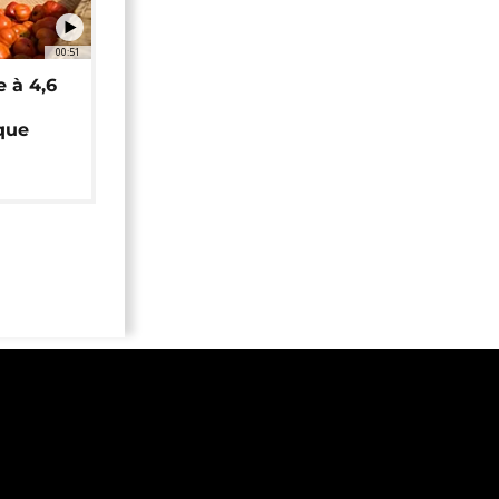
00:51
e à 4,6
que