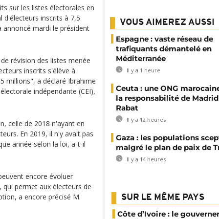
s sur les listes électorales en
 d'électeurs inscrits à 7,5
VOUS AIMEREZ AUSSI
, a annoncé mardi le président
Espagne : vaste réseau de
trafiquants démantelé en
Méditerranée
 de révision des listes menée
cteurs inscrits s'élève à
Il y a 1 heure
7,5 millions", a déclaré Ibrahime
Ceuta : une ONG marocaine
 électorale indépendante (CEI),
la responsabilité de Madrid
Rabat
Il y a 12 heures
on, celle de 2018 n'ayant en
eurs. En 2019, il n'y avait pas
Gaza : les populations sce
ue année selon la loi, a-t-il
malgré le plan de paix de 
Il y a 14 heures
s peuvent encore évoluer
, qui permet aux électeurs de
ption, a encore précisé M.
SUR LE MÊME PAYS
Côte d’Ivoire : le gouvern