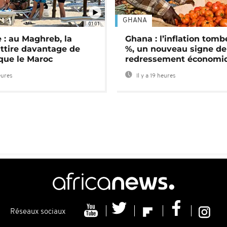
GHANA
01:01
 : au Maghreb, la
Ghana : l’inflation tomb
attire davantage de
%, un nouveau signe de
 que le Maroc
redressement économi
eures
Il y a 19 heures
Réseaux sociaux