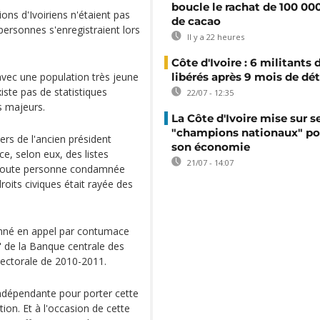
boucle le rachat de 100 00
ions d'Ivoiriens n'étaient pas
de cacao
personnes s'enregistraient lors
Il y a 22 heures
Côte d'Ivoire : 6 militants
avec une population très jeune
libérés après 9 mois de dé
xiste pas de statistiques
22/07 - 12:35
s majeurs.
La Côte d'Ivoire mise sur s
"champions nationaux" po
rs de l'ancien président
son économie
, selon eux, des listes
21/07 - 14:07
ue toute personne condamnée
roits civiques était rayée des
amné en appel par contumace
 de la Banque centrale des
électorale de 2010-2011.
indépendante pour porter cette
tion. Et à l'occasion de cette