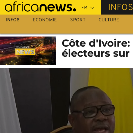
Passer
INFO
au
contenu
INFOS
ECONOMIE
SPORT
CULTURE
principal
Côte d'Ivoire
électeurs sur 