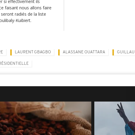
r si effectivement ils
ce faisant nous allons faire
 seront radiés de la liste
ulibaly-Kuibiert.
RE
LAURENT GBAGBO
ALASSANE OUATTARA
GUILLAU
RÉSIDENTIELLE