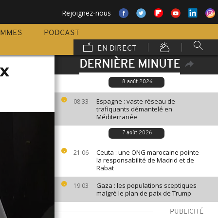
Rejoignez-nous
AMMES
PODCAST
EN DIRECT
DERNIÈRE MINUTE
ux
8 août 2026
Espagne : vaste réseau de
08:33
trafiquants démantelé en
Méditerranée
7 août 2026
Ceuta : une ONG marocaine pointe
21:06
la responsabilité de Madrid et de
Rabat
Gaza : les populations sceptiques
19:03
malgré le plan de paix de Trump
PUBLICITÉ