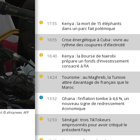
Kenya : la mort de 15 éléphants
17:55
dans un parc fait polémique
Crise énergétique à Cuba : vivre au
16:55
rythme des coupures d'électricité
Kenya : la Bourse de Nairobi
16:40
prépare un fonds d’investissement
consacré à l’IA
Tourisme : au Maghreb, la Tunisie
14:24
attire davantage de français que le
Maroc
Ghana : l’inflation tombe à 4,6 %, un
13:52
nouveau signe de redressement
économique
ht © africanews
AFP
Sénégal : trois TikTokeurs
12:53
emprisonnés pour avoir critiqué le
président Faye