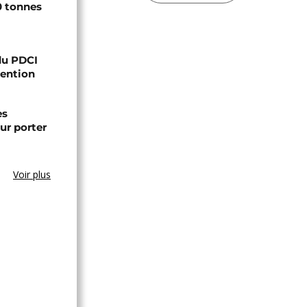
0 tonnes
 du PDCI
tention
es
ur porter
Voir plus