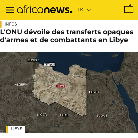
Passer
au
contenu
principal
INFOS
L'ONU dévoile des transferts opaques
d'armes et de combattants en Libye
LIBYE