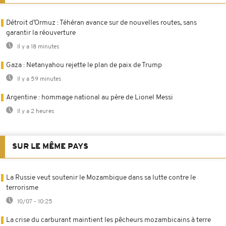
Détroit d’Ormuz : Téhéran avance sur de nouvelles routes, sans
garantir la réouverture
Il y a 18 minutes
Gaza : Netanyahou rejette le plan de paix de Trump
Il y a 59 minutes
Argentine : hommage national au père de Lionel Messi
Il y a 2 heures
SUR LE MÊME PAYS
La Russie veut soutenir le Mozambique dans sa lutte contre le
terrorisme
10/07 - 10:25
La crise du carburant maintient les pêcheurs mozambicains à terre