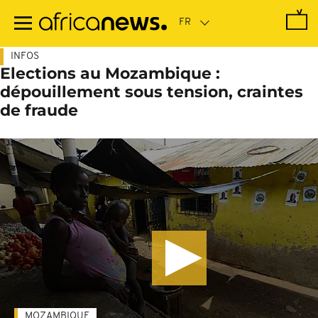
Passer
au
contenu
principal
INFOS
Elections au Mozambique :
dépouillement sous tension, craintes
de fraude
MOZAMBIQUE