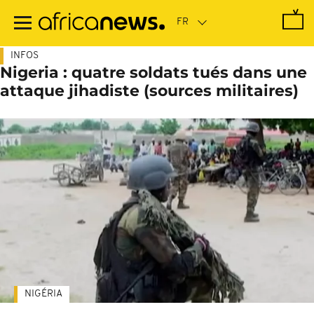
Passer
au
contenu
principal
INFOS
Nigeria : quatre soldats tués dans une
attaque jihadiste (sources militaires)
NIGÉRIA