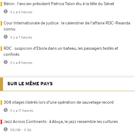
Bénin : l'ancien président Patrice Talon élu à la tête du Sénat
Il y a 6 heures
Cour Internationale de justice : le calendrier de l'affaire RDC-Rwanda
connu
Il y a 7 heures
RDC : suspicion d'Ebola dans un bateau, les passagers testés et
confinés
Il y a 8 heures
SUR LE MÊME PAYS
308 otages libérés lors d’une opération de sauvetage record
Il y a 17 heures
Jazz Across Continents : à Abuja, le jazz rassemble les cultures
03/08 - 11:26