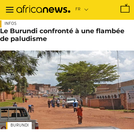
Passer
au
contenu
principal
INFOS
Le Burundi confronté à une flambée
de paludisme
BURUNDI