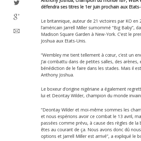
Anthony Joshua, champion du monde IBF, WBA e
défendra ses titres le 1er juin prochain aux Etats-
Le britannique, auteur de 21 victoires par KO en
l’américain Jarrell Miller surnommé “Big Baby”, d
Madison Square Garden à New-York. C’est le pre
Joshua aux Etats-Unis.
“Wembley me tient tellement à cœur, c’est un end
J’ai combattu dans de petites salles, des arènes,
bénédiction de le faire dans les stades. Mais il e
Anthony Joshua.
Le boxeur d’origine nigériane a également regret
lui et Deontay Wilder, champion du monde invai
“Deontay Wilder et moi-même sommes les champ
et nous espérions avoir ce combat le 13 avril, m
passées comme prévu, à cause des règles de la b
êtes au courant de ça. Nous avons donc dû nous 
options et Jarrell Miller est arrivé”, a expliqué le 