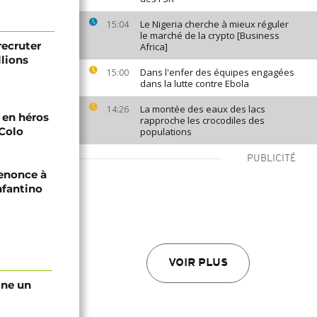
Le Nigeria cherche à mieux réguler
15:04
le marché de la crypto [Business
recruter
Africa]
lions
Dans l'enfer des équipes engagées
15:00
dans la lutte contre Ebola
La montée des eaux des lacs
14:26
i en héros
rapproche les crocodiles des
-Colo
populations
PUBLICITÉ
renonce à
nfantino
VOIR PLUS
gne un