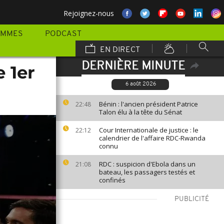
Rejoignez-nous
AMMES
PODCAST
EN DIRECT
DERNIÈRE MINUTE
 1er
6 août 2026
Bénin : l'ancien président Patrice
22:48
Talon élu à la tête du Sénat
Cour Internationale de justice : le
22:12
calendrier de l'affaire RDC-Rwanda
connu
RDC : suspicion d'Ebola dans un
21:08
bateau, les passagers testés et
confinés
PUBLICITÉ