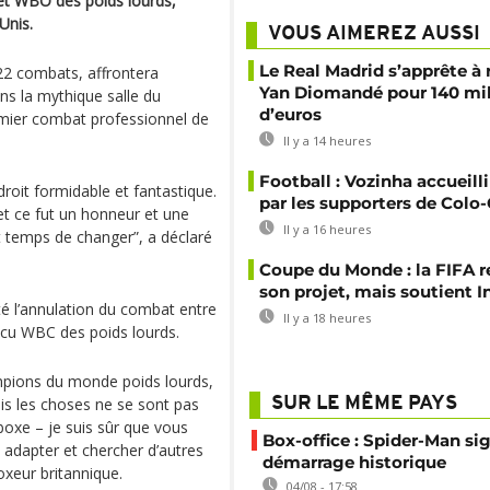
t WBO des poids lourds,
Unis.
VOUS AIMEREZ AUSSI
Le Real Madrid s’apprête à 
 22 combats, affrontera
Yan Diomandé pour 140 mil
ans la mythique salle du
d’euros
mier combat professionnel de
Il y a 14 heures
Football : Vozinha accueill
roit formidable et fantastique.
par les supporters de Colo
 et ce fut un honneur et une
Il y a 16 heures
st temps de changer”, a déclaré
Coupe du Monde : la FIFA 
son projet, mais soutient I
té l’annulation du combat entre
Il y a 18 heures
ncu WBC des poids lourds.
ions du monde poids lourds,
ais les choses ne se sont pas
SUR LE MÊME PAYS
oxe – je suis sûr que vous
Box-office : Spider-Man si
adapter et chercher d’autres
démarrage historique
boxeur britannique.
04/08 - 17:58