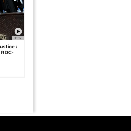
01:16
ustice :
e RDC-