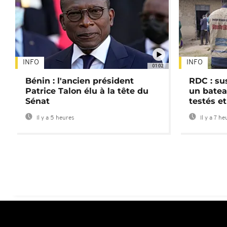
INFO
INFO
01:02
Bénin : l'ancien président
RDC : su
Patrice Talon élu à la tête du
un batea
Sénat
testés et
Il y a 5 heures
Il y a 7 he