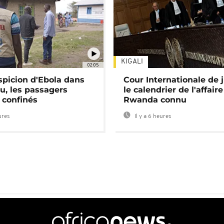
KIGALI
02:05
spicion d'Ebola dans
Cour Internationale de j
u, les passagers
le calendrier de l'affair
 confinés
Rwanda connu
ures
Il y a 6 heures