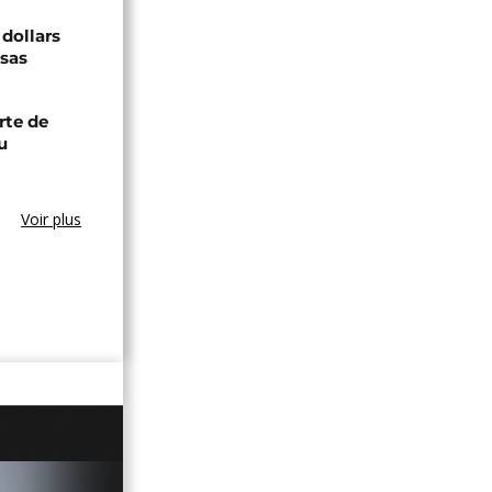
 dollars
isas
rte de
u
Voir plus