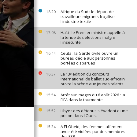
Afrique du Sud : le départ de
18:20
travailleurs migrants fragilise
l'industrie textile
Haïti : le Premier ministre appelle à
17:08
la tenue des élections malgré
l'insécurité
Ceuta : la Garde civile ouvre un
16:44
bureau dédié aux personnes
portées disparues
La 13ᵉ édition du concours
16:37
international de ballet sud-africain
ouvre la scène aux jeunes talents
Arrêt sur images du 6 août 2026 : la
15:54
FIFA dans la tourmente
Libye : des détenus s'évadent d'une
15:52
prison dans l'Ouest
A El-Obeid, des femmes affirment
15:34
avoir été violées par des membres
des FSR