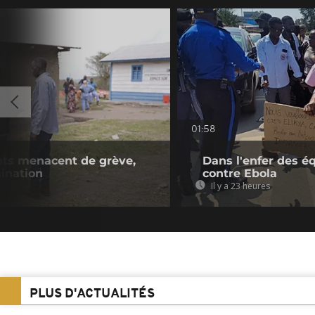
01:58
nts menacent de grève,
Dans l'enfer des é
mination
contre Ebola
Il y a 23 heures
PLUS D'ACTUALITÉS