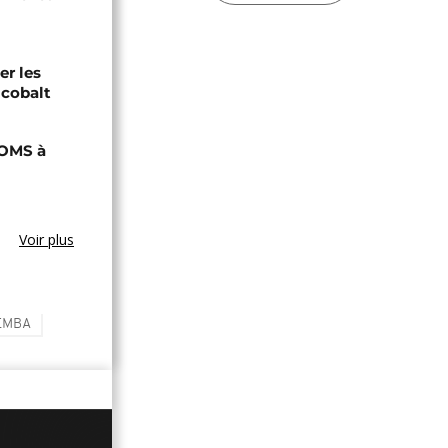
er les
 cobalt
'OMS à
Voir plus
EMBA