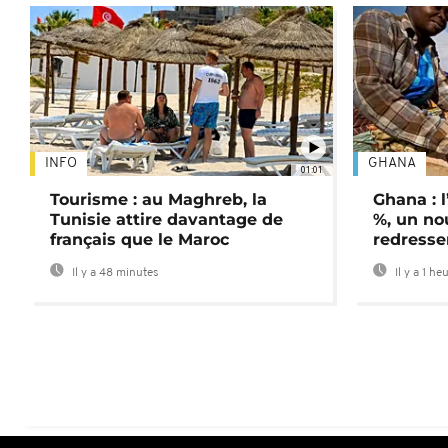
INFO
GHANA
01:01
Tourisme : au Maghreb, la
Ghana : l
Tunisie attire davantage de
%, un no
français que le Maroc
redress
Il y a 48 minutes
Il y a 1 he