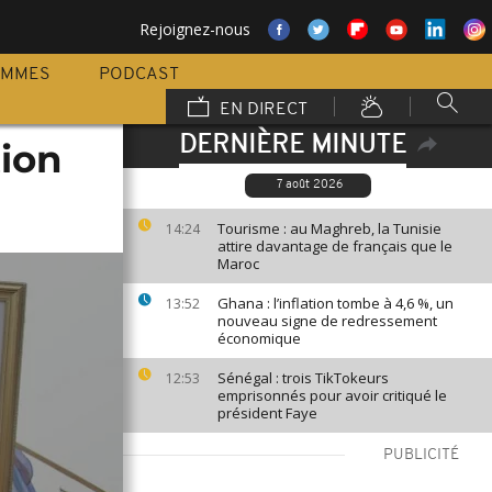
Rejoignez-nous
AMMES
PODCAST
EN DIRECT
DERNIÈRE MINUTE
tion
7 août 2026
Tourisme : au Maghreb, la Tunisie
14:24
attire davantage de français que le
Maroc
Ghana : l’inflation tombe à 4,6 %, un
13:52
nouveau signe de redressement
économique
Sénégal : trois TikTokeurs
12:53
emprisonnés pour avoir critiqué le
président Faye
PUBLICITÉ