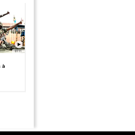
01:11
 à