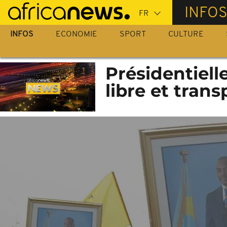
Passer
INFO
au
contenu
INFOS
ECONOMIE
SPORT
CULTURE
principal
Présidentielle
libre et tran