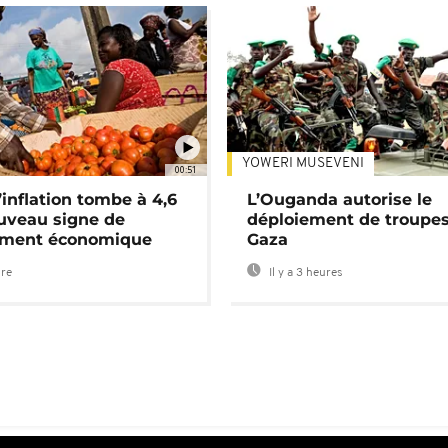
YOWERI MUSEVENI
00:51
’inflation tombe à 4,6
L’Ouganda autorise le
uveau signe de
déploiement de troupes
ement économique
Gaza
ure
Il y a 3 heures