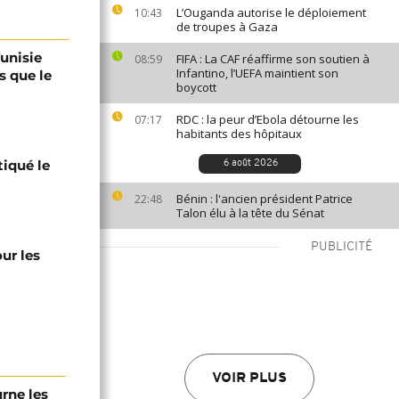
L’Ouganda autorise le déploiement
10:43
de troupes à Gaza
Tunisie
FIFA : La CAF réaffirme son soutien à
08:59
Infantino, l’UEFA maintient son
s que le
boycott
RDC : la peur d’Ebola détourne les
07:17
habitants des hôpitaux
tiqué le
6 août 2026
Bénin : l'ancien président Patrice
22:48
Talon élu à la tête du Sénat
PUBLICITÉ
ur les
VOIR PLUS
urne les