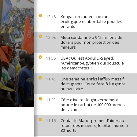
Kenya : un fauteuil roulant
12:48
écologique et abordable pour les
enfants
Meta condamné à 942 millions de
12:08
dollars pour non protection des
mineurs
USA : Qui est Abdul El-Sayed,
11:56
l’Américano-Égyptien qui bouscule
les démocrates ?
Une semaine après l’afflux massif
11:45
de migrants, Ceuta face à l’urgence
humanitaire
Côte d’Ivoire : le gouvernement
11:33
boucle le rachat de 100 000 tonnes
de cacao
Ceuta : le Maroc promet d’aider au
11:16
retour des mineurs, le bilan monte à
80 morts