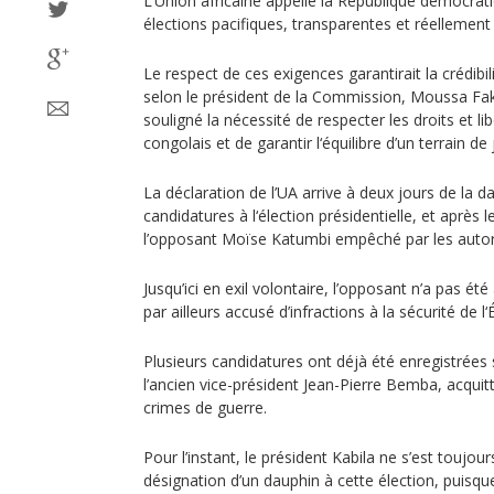
L’Union africaine appelle la République démocra
élections pacifiques, transparentes et réellement
Le respect de ces exigences garantirait la crédibil
selon le président de la Commission, Moussa F
souligné la nécessité de respecter les droits et li
congolais et de garantir l‘équilibre d’un terrain de 
La déclaration de l’UA arrive à deux jours de la d
candidatures à l‘élection présidentielle, et après 
l’opposant Moïse Katumbi empêché par les autor
Jusqu’ici en exil volontaire, l’opposant n’a pas été
par ailleurs accusé d’infractions à la sécurité de l‘É
Plusieurs candidatures ont déjà été enregistrées
l’ancien vice-président Jean-Pierre Bemba, acquitt
crimes de guerre.
Pour l’instant, le président Kabila ne s’est toujou
désignation d’un dauphin à cette élection, puisque