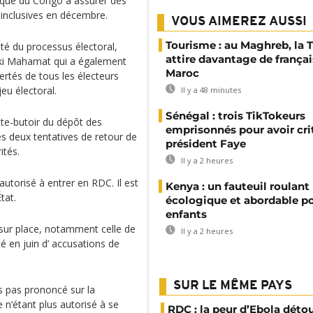
tique du Congo à assurer des
 inclusives en décembre.
VOUS AIMEREZ AUSSI
Tourisme : au Maghreb, la 
ité du processus électoral,
attire davantage de françai
aki Mahamat qui a également
Maroc
bertés de tous les électeurs
jeu électoral.
Il y a 48 minutes
Sénégal : trois TikTokeurs
ate-butoir du dépôt des
emprisonnés pour avoir cri
les deux tentatives de retour de
président Faye
ités.
Il y a 2 heures
 autorisé à entrer en RDC. Il est
Kenya : un fauteuil roulant
tat.
écologique et abordable po
enfants
 sur place, notamment celle de
Il y a 2 heures
é en juin d’ accusations de
SUR LE MÊME PAYS
rs pas prononcé sur la
 n‘étant plus autorisé à se
RDC : la peur d’Ebola déto