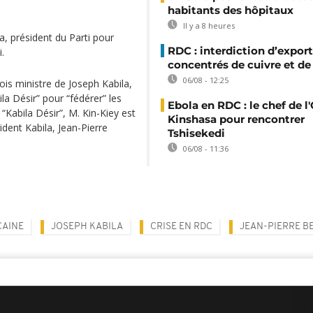
habitants des hôpitaux
Il y a 8 heures
, président du Parti pour
RDC : interdiction d’export
.
concentrés de cuivre et de
06/08 - 12:25
ois ministre de Joseph Kabila,
la Désir” pour “fédérer” les
Ebola en RDC : le chef de l
 “Kabila Désir”, M. Kin-Kiey est
Kinshasa pour rencontrer
ident Kabila, Jean-Pierre
Tshisekedi
06/08 - 11:36
CAINE
JOSEPH KABILA
CRISE EN RDC
JEAN-PIERRE B