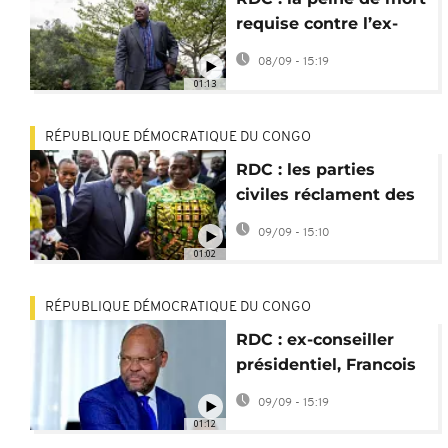
requise contre l’ex-
président Joseph
08/09 - 15:19
Kabila
01:13
RÉPUBLIQUE DÉMOCRATIQUE DU CONGO
RDC : les parties
civiles réclament des
milliards de dollars à
09/09 - 15:10
Kabila
01:02
RÉPUBLIQUE DÉMOCRATIQUE DU CONGO
RDC : ex-conseiller
présidentiel, Francois
Beya acquitté par la
09/09 - 15:19
justice militaire
01:12