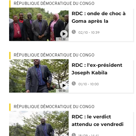
RÉPUBLIQUE DÉMOCRATIQUE DU CONGO
RDC : onde de choc à
Goma après la
condamnation à mort
02/10 - 10:39
de Joseph Kabila
02:32
RÉPUBLIQUE DÉMOCRATIQUE DU CONGO
RDC : l'ex-président
Joseph Kabila
condamné à mort
01/10 - 10:00
pour "trahison"
00:59
RÉPUBLIQUE DÉMOCRATIQUE DU CONGO
RDC : le verdict
attendu ce vendredi
pour le procès de
18/09 - 14:41