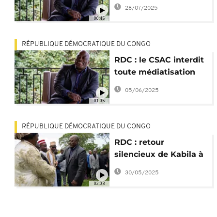
Joseph Kabila
28/07/2025
00:45
RÉPUBLIQUE DÉMOCRATIQUE DU CONGO
RDC : le CSAC interdit
toute médiatisation
de Joseph Kabila
05/06/2025
01:05
RÉPUBLIQUE DÉMOCRATIQUE DU CONGO
RDC : retour
silencieux de Kabila à
Goma, espoir ou
30/05/2025
manœuvre ?
02:03