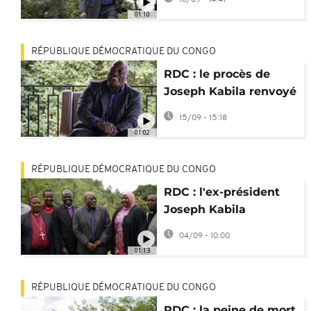
Joseph Kabila
01:10
RÉPUBLIQUE DÉMOCRATIQUE DU CONGO
RDC : le procès de
Joseph Kabila renvoyé
au 19 septembre
15/09 - 15:18
01:02
RÉPUBLIQUE DÉMOCRATIQUE DU CONGO
RDC : l'ex-président
Joseph Kabila
dénonce un "procès
04/09 - 10:00
politique"
01:13
RÉPUBLIQUE DÉMOCRATIQUE DU CONGO
RDC : la peine de mort