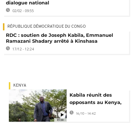
dialogue national
02/02 - 09:55
RÉPUBLIQUE DÉMOCRATIQUE DU CONGO
RDC : soutien de Joseph Kabila, Emmanuel
Ramazani Shadary arrêté à Kinshasa
17/12 - 12:24
KENYA
Kabila réunit des
opposants au Kenya,
Kinshasa crie à la
16/10 - 14:42
déstabilisation
01:00