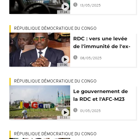
reprise de ses
13/05/2025
activités
01:24
RÉPUBLIQUE DÉMOCRATIQUE DU CONGO
RDC : vers une levée
de l'immunité de l'ex-
président Joseph
08/05/2025
Kabila ?
01:06
RÉPUBLIQUE DÉMOCRATIQUE DU CONGO
Le gouvernement de
la RDC et l'AFC-M23
s'engagent en faveur
01/05/2025
de la paix
01:11
RÉPUBLIQUE DÉMOCRATIQUE DU CONGO