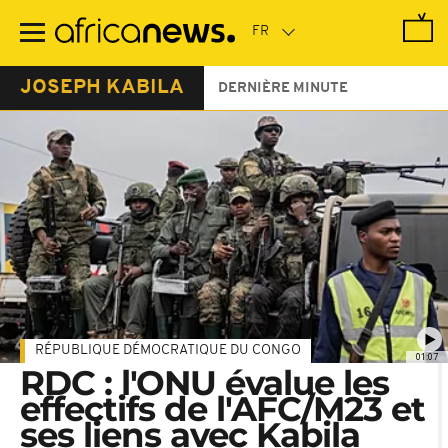
Passer
au
contenu
principal
JOSEPH KABILA
DERNIÈRE MINUTE
RÉPUBLIQUE DÉMOCRATIQUE DU CONGO
01:07
RDC : l'ONU évalue les
effectifs de l'AFC/M23 et
ses liens avec Kabila