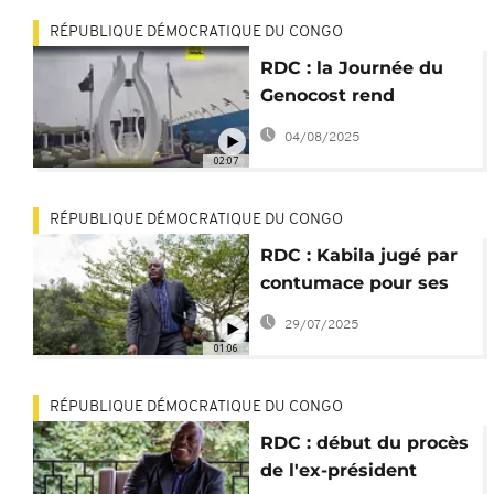
RÉPUBLIQUE DÉMOCRATIQUE DU CONGO
RDC : la Journée du
Genocost rend
hommage à des
04/08/2025
millions de victimes
02:07
oubliées
RÉPUBLIQUE DÉMOCRATIQUE DU CONGO
RDC : Kabila jugé par
contumace pour ses
présumés liens avec
29/07/2025
le M23
01:06
RÉPUBLIQUE DÉMOCRATIQUE DU CONGO
RDC : début du procès
de l'ex-président