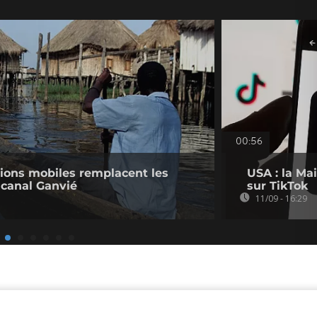
00:56
ations mobiles remplacent les
USA : la Ma
 canal Ganvié
sur TikTok
11/09 - 16:29