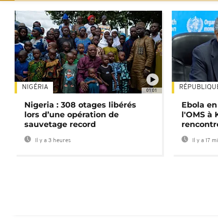
NIGÉRIA
RÉPUBLIQU
01:01
Nigeria : 308 otages libérés
Ebola en
lors d’une opération de
l'OMS à 
sauvetage record
rencontr
Il y a 3 heures
Il y a 17 m