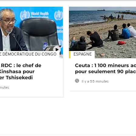
E DÉMOCRATIQUE DU CONGO
ESPAGNE
01:02
 RDC : le chef de
Ceuta : 1 100 mineurs ac
Kinshasa pour
pour seulement 90 pla
er Tshisekedi
Il y a 55 minutes
inutes