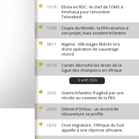
Ebola en RDC : le chef de l'OMS à
10:16
Kinshasa pour rencontrer
Tshisekedi
Coupe du Monde : la FIFA renonce à
10:06
son projet, mais soutient Infantino
Nigeria : 308 otages libérés lors
08:11
d’une opération de sauvetage
record
Canal+ décroche les droits de la
07:20
Ligue des champions en Afrique
5 août 2026
Gianni Infantino fragilisé par une
20:52
révolte au sommet de la FIFA
Détroit d'Ormuz : un accord de
20:50
réouverture se profile
Crise migratoire : l’Afrique du Sud
18:33
appelle à une réponse africaine