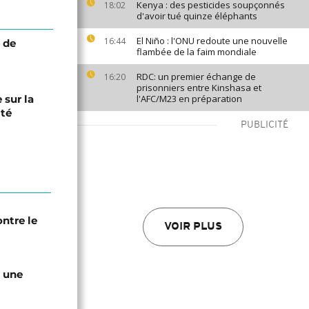
Kenya : des pesticides soupçonnés
18:02
d'avoir tué quinze éléphants
El Niño : l'ONU redoute une nouvelle
16:44
 de
flambée de la faim mondiale
RDC: un premier échange de
16:20
prisonniers entre Kinshasa et
 sur la
l'AFC/M23 en préparation
ité
PUBLICITÉ
ntre le
VOIR PLUS
e une