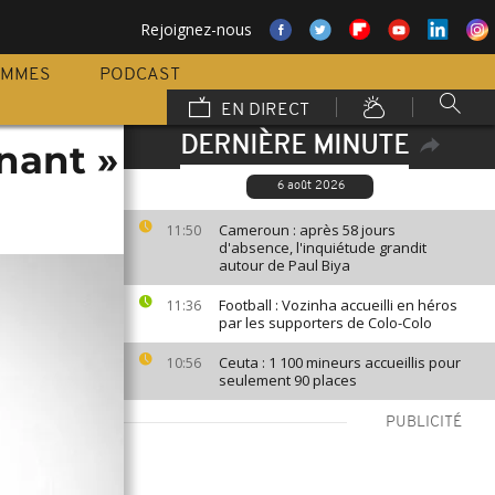
Rejoignez-nous
AMMES
PODCAST
EN DIRECT
DERNIÈRE MINUTE
ênant »
6 août 2026
Cameroun : après 58 jours
11:50
d'absence, l'inquiétude grandit
autour de Paul Biya
Football : Vozinha accueilli en héros
11:36
par les supporters de Colo-Colo
Ceuta : 1 100 mineurs accueillis pour
10:56
seulement 90 places
PUBLICITÉ