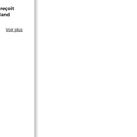
 reçoit
land
Voir plus