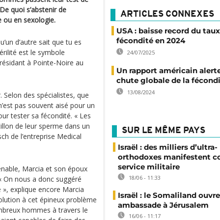
 De quoi s’abstenir de
ARTICLES CONNEXES
e ou en sexologie.
USA : baisse record du taux
fécondité en 2024
’un d’autre sait que tu es
érilité est le symbole
24/07/2025
 résidant à Pointe-Noire au
Un rapport américain alerte
chute globale de la fécond
13/08/2024
er. Selon des spécialistes, que
 n’est pas souvent aisé pour un
r tester sa fécondité. « Les
llon de leur sperme dans un
SUR LE MÊME PAYS
sch de l’entreprise Medical
Israël : des milliers d’ultra-
orthodoxes manifestent co
service militaire
tenable, Marcia et son époux
18/06 - 11:33
 « On nous a donc suggéré
e », explique encore Marcia
Israël : le Somaliland ouvr
olution à cet épineux problème
ambassade à Jérusalem
ombreux hommes à travers le
16/06 - 11:17