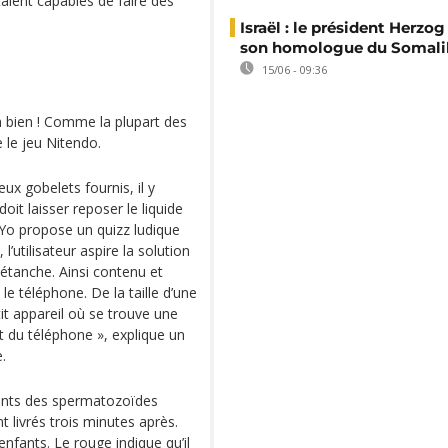
taient capables de faire des
Israël : le président Herzog
son homologue du Somali
15/06 - 09:36
h bien ! Comme la plupart des
e le jeu Nitendo.
ux gobelets fournis, il y
oit laisser reposer le liquide
 Yo propose un quizz ludique
’utilisateur aspire la solution
e étanche. Ainsi contenu et
e téléphone. De la taille d’une
it appareil où se trouve une
ut du téléphone », explique un
.
ents des spermatozoïdes
nt livrés trois minutes après.
nfants. Le rouge indique qu’il