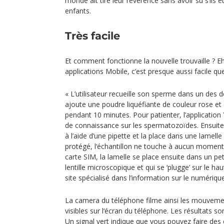
monde ait tiré leur révérence sans avoir su s’ils é
enfants.
Très facile
Et comment fonctionne la nouvelle trouvaille ? E
applications Mobile, c’est presque aussi facile qu
« L’utilisateur recueille son sperme dans un des de
ajoute une poudre liquéfiante de couleur rose et d
pendant 10 minutes. Pour patienter, l’application
de connaissance sur les spermatozoïdes. Ensuite, l
à l’aide d’une pipette et la place dans une lamell
protégé, l‘échantillon ne touche à aucun moment l
carte SIM, la lamelle se place ensuite dans un pet
lentille microscopique et qui se ‘plugge’ sur le ha
site spécialisé dans l’information sur le numérique
La camera du téléphone filme ainsi les mouvem
visibles sur l‘écran du téléphone. Les résultats so
Un signal vert indique que vous pouvez faire des e