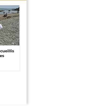
cueillis
ces