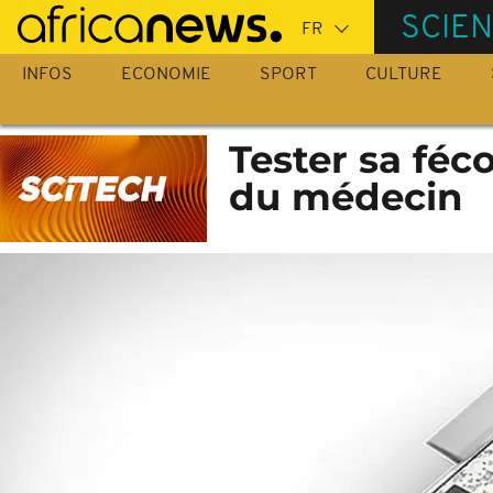
Passer
SCIE
au
contenu
INFOS
ECONOMIE
SPORT
CULTURE
principal
Tester sa féc
du médecin