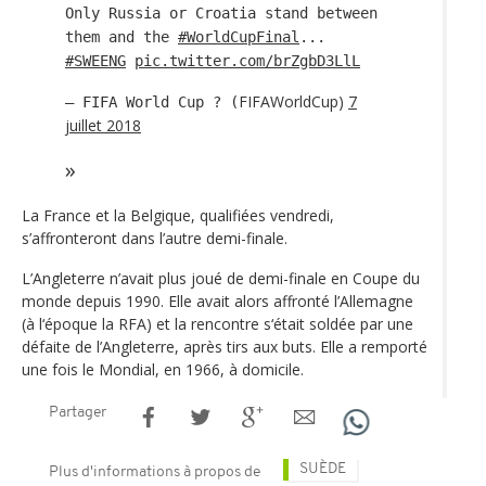
Only Russia or Croatia stand between
them and the
#WorldCupFinal
...
#SWEENG
pic.twitter.com/brZgbD3LlL
FIFAWorldCup)
7
— FIFA World Cup ? (
juillet 2018
La France et la Belgique, qualifiées vendredi,
s’affronteront dans l’autre demi-finale.
L’Angleterre n’avait plus joué de demi-finale en Coupe du
monde depuis 1990. Elle avait alors affronté l’Allemagne
(à l‘époque la RFA) et la rencontre s‘était soldée par une
défaite de l’Angleterre, après tirs aux buts. Elle a remporté
une fois le Mondial, en 1966, à domicile.
Partager
SUÈDE
Plus d'informations à propos de