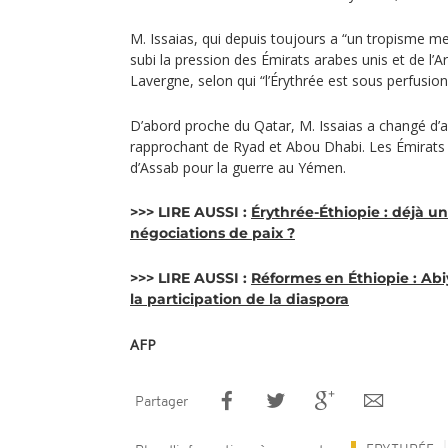
M. Issaias, qui depuis toujours a “un tropisme me
subi la pression des Émirats arabes unis et de l’A
Lavergne, selon qui “l’Érythrée est sous perfusion
D’abord proche du Qatar, M. Issaias a changé d’
rapprochant de Ryad et Abou Dhabi. Les Émirats 
d’Assab pour la guerre au Yémen.
>>> LIRE AUSSI :
Érythrée-Éthiopie : déjà un
négociations de paix ?
>>> LIRE AUSSI :
Réformes en Éthiopie : Abi
la participation de la diaspora
AFP
Partager