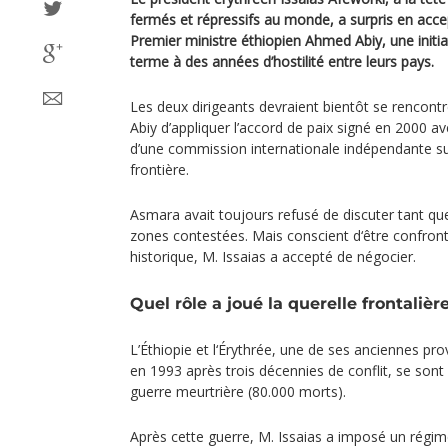
fermés et répressifs au monde, a surpris en acce
Premier ministre éthiopien Ahmed Abiy, une initia
terme à des années d’hostilité entre leurs pays.
Les deux dirigeants devraient bientôt se rencont
Abiy d’appliquer l’accord de paix signé en 2000 av
d’une commission internationale indépendante su
frontière.
Asmara avait toujours refusé de discuter tant que 
zones contestées. Mais conscient d‘être confron
historique, M. Issaias a accepté de négocier.
Quel rôle a joué la querelle frontalièr
L’Éthiopie et l‘Érythrée, une de ses anciennes p
en 1993 après trois décennies de conflit, se sont
guerre meurtrière (80.000 morts).
Après cette guerre, M. Issaias a imposé un régime 