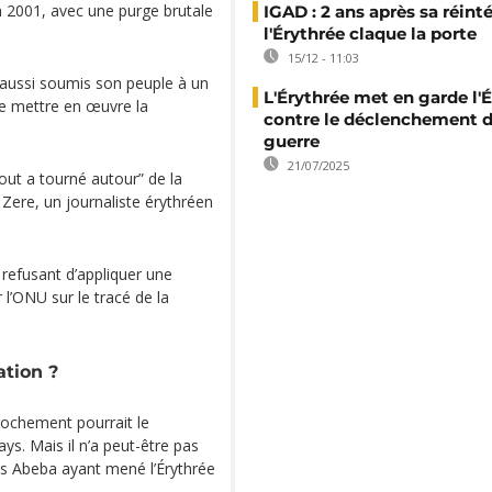
 2001, avec une purge brutale
IGAD : 2 ans après sa réint
l'Érythrée claque la porte
15/12 - 11:03
 aussi soumis son peuple à un
L'Érythrée met en garde l'
de mettre en œuvre la
contre le déclenchement d
guerre
21/07/2025
out a tourné autour” de la
Zere, un journaliste érythréen
 refusant d’appliquer une
l’ONU sur le tracé de la
ation ?
rochement pourrait le
ays. Mais il n’a peut-être pas
dis Abeba ayant mené l’Érythrée