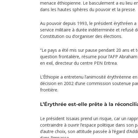
menace éthiopienne. Le basculement a eu lieu en
dans les hautes sphères du pouvoir et la presse.
Au pouvoir depuis 1993, le président érythréen a
service militaire à durée indéterminée et refusé 
Constitution ou d’organiser des élections.
“Le pays a été mis sur pause pendant 20 ans et t
question frontalière, résume pour l’AFP Abraham 
en exil, directeur du centre PEN Eritrea.
L’Éthiopie a entretenu l’animosité érythréenne en
décision en 2002 d’une commission soutenue par 
frontière.
L’Érythrée est-elle prête à la réconcili
Le président Issaias prend un risque, car un rapp
contraindre à ouvrir l’espace politique dans son p
d’autre choix, son attitude passée à l‘égard d’Ad
dans l’impasse.