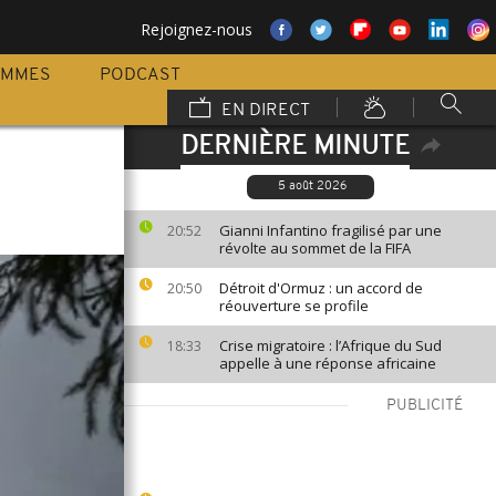
Rejoignez-nous
AMMES
PODCAST
EN DIRECT
DERNIÈRE MINUTE
5 août 2026
Gianni Infantino fragilisé par une
20:52
révolte au sommet de la FIFA
Détroit d'Ormuz : un accord de
20:50
réouverture se profile
Crise migratoire : l’Afrique du Sud
18:33
appelle à une réponse africaine
PUBLICITÉ