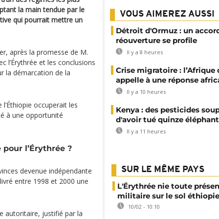
ptant la main tendue par le
VOUS AIMEREZ AUSSI
tive qui pourrait mettre un
Détroit d'Ormuz : un accor
réouverture se profile
rer, après la promesse de M.
Il y a 8 heures
ec l’Érythrée et les conclusions
Crise migratoire : l’Afrique
r la démarcation de la
appelle à une réponse afric
Il y a 10 heures
l’Éthiopie occuperait les
Kenya : des pesticides so
té à une opportunité
d'avoir tué quinze éléphan
Il y a 11 heures
e pour l’Érythrée ?
SUR LE MÊME PAYS
rovinces devenue indépendante
 livré entre 1998 et 2000 une
L'Érythrée nie toute prése
militaire sur le sol éthiopi
10/02 - 10:10
autoritaire, justifié par la