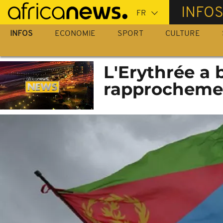
Passer
INFO
au
contenu
INFOS
ECONOMIE
SPORT
CULTURE
principal
L'Erythrée a
rapprochemen