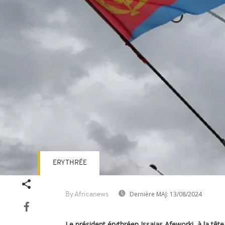
ERYTHRÉE
Dernière MAJ:
13/08/2024
By Africanews
Le président érythréen Issaias Afeworki, à la tête