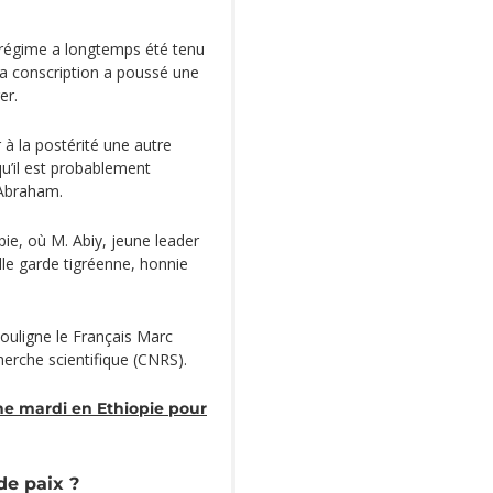
 régime a longtemps été tenu
la conscription a poussé une
er.
r à la postérité une autre
 qu’il est probablement
 Abraham.
pie, où M. Abiy, jeune leader
lle garde tigréenne, honnie
 souligne le Français Marc
herche scientifique (CNRS).
e mardi en Ethiopie pour
de paix ?