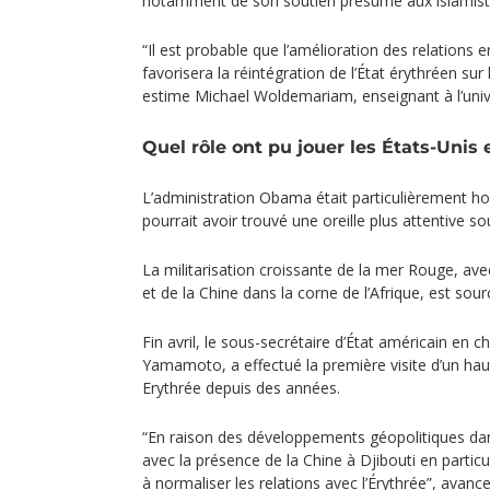
notamment de son soutien présumé aux islamist
“Il est probable que l’amélioration des relations en
favorisera la réintégration de l’État érythréen sur
estime Michael Woldemariam, enseignant à l’univ
Quel rôle ont pu jouer les États-Unis 
L’administration Obama était particulièrement hos
pourrait avoir trouvé une oreille plus attentive 
La militarisation croissante de la mer Rouge, avec
et de la Chine dans la corne de l’Afrique, est sour
Fin avril, le sous-secrétaire d’État américain en c
Yamamoto, a effectué la première visite d’un ha
Erythrée depuis des années.
“En raison des développements géopolitiques dan
avec la présence de la Chine à Djibouti en particul
à normaliser les relations avec l’Érythrée”, ava