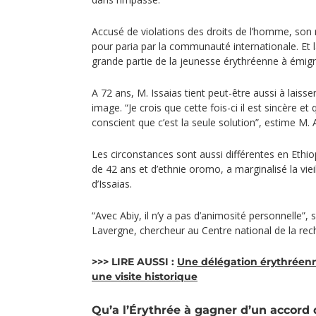
Accusé de violations des droits de l’homme, son
pour paria par la communauté internationale. Et 
grande partie de la jeunesse érythréenne à émigr
A 72 ans, M. Issaias tient peut-être aussi à laisse
image. “Je crois que cette fois-ci il est sincère et
conscient que c’est la seule solution”, estime M.
Les circonstances sont aussi différentes en Ethio
de 42 ans et d’ethnie oromo, a marginalisé la viei
d’Issaias.
“Avec Abiy, il n’y a pas d’animosité personnelle”,
Lavergne, chercheur au Centre national de la rec
>>> LIRE AUSSI :
Une délégation érythréenn
une visite historique
Qu’a l’Érythrée à gagner d’un accord 