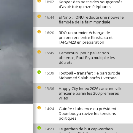
Kenya : des pesticides soupçonnés
18:02
d'avoir tué quinze éléphants
El Niño : l'ONU redoute une nouvelle
16:44
flambée de la faim mondiale
RDC: un premier échange de
16:20
prisonniers entre Kinshasa et
l'AFC/M23 en préparation
Cameroun : pour pallier son
15:45
absence, Paul Biya multiplie les
décrets
Football – transfert : le pari turc de
15:39
Mohamed Salah après Liverpool
Happy City Index 2026 : aucune ville
15:36
africaine parmi les 200 premières
villes
Guinée : l'absence du président
14:24
Doumbouya ravive les tensions
politiques
Le gardien de but cap-verdien
14:23