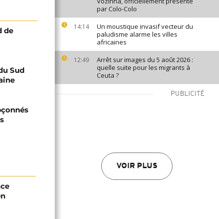
Vozinha, officiellement présenté
par Colo-Colo
Un moustique invasif vecteur du
14:14
d de
paludisme alarme les villes
africaines
Arrêt sur images du 5 août 2026 :
12:49
quelle suite pour les migrants à
 du Sud
Ceuta ?
aine
PUBLICITÉ
upçonnés
ts
VOIR PLUS
nce
en