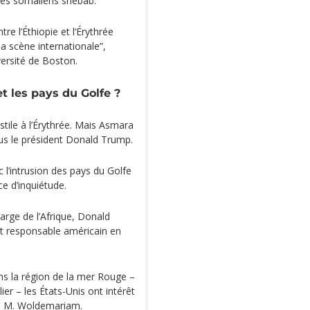
es somaliens shebab.
tre l’Éthiopie et l‘Érythrée
 la scène internationale”,
ersité de Boston.
et les pays du Golfe ?
tile à l’Érythrée. Mais Asmara
sous le président Donald Trump.
 l’intrusion des pays du Golfe
ce d’inquiétude.
harge de l’Afrique, Donald
ut responsable américain en
s la région de la mer Rouge –
ier – les États-Unis ont intérêt
nce M. Woldemariam.