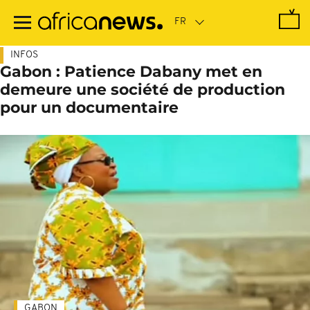
Passer
au
contenu
principal
INFOS
Gabon : Patience Dabany met en
demeure une société de production
pour un documentaire
GABON