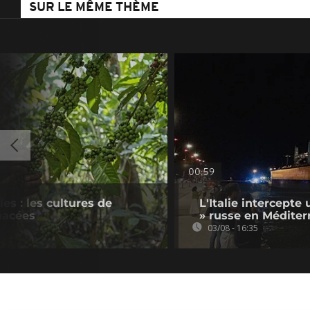
SUR LE MÊME THÈME
00:59
es : les cultures de
L'Italie intercepte 
nacées
» russe en Méditer
03/08 - 16:35