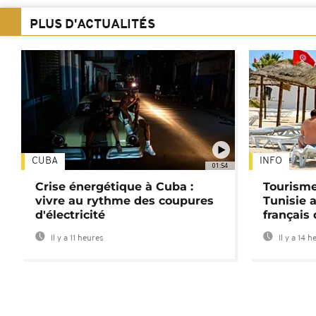
PLUS D'ACTUALITÉS
CUBA
INFO
01:54
Crise énergétique à Cuba :
Tourisme
vivre au rythme des coupures
Tunisie 
d'électricité
français
Il y a 11 heures
Il y a 14 h