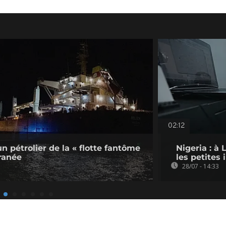
02:12
un pétrolier de la « flotte fantôme
Nigeria : à
ranée
les petites
28/07 - 14:33