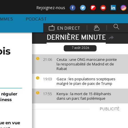
Rejoignez-nous
AMMES
PODCAST
EN DIRECT
DERNIÈRE MINUTE
ois
7 août 2026
Ceuta : une ONG marocaine pointe
21:06
la responsabilité de Madrid et de
Rabat
Gaza : les populations sceptiques
19:03
malgré le plan de paix de Trump
 réguler
Kenya : la mort de 15 éléphants
17:55
dans un parc fait polémique
siness
PUBLICITÉ
ue en vue