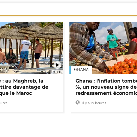
GHANA
01:01
 : au Maghreb, la
Ghana : l’inflation tomb
attire davantage de
%, un nouveau signe de
 que le Maroc
redressement économi
eures
Il y a 15 heures