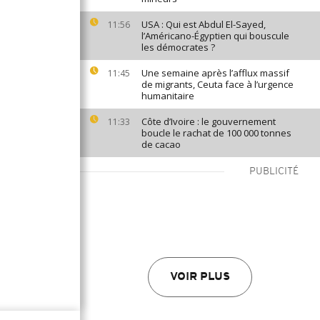
USA : Qui est Abdul El-Sayed,
11:56
l’Américano-Égyptien qui bouscule
les démocrates ?
Une semaine après l’afflux massif
11:45
de migrants, Ceuta face à l’urgence
humanitaire
Côte d’Ivoire : le gouvernement
11:33
boucle le rachat de 100 000 tonnes
de cacao
PUBLICITÉ
VOIR PLUS