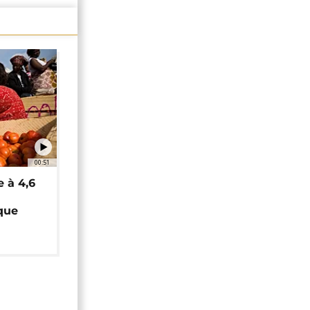
00:51
e à 4,6
que