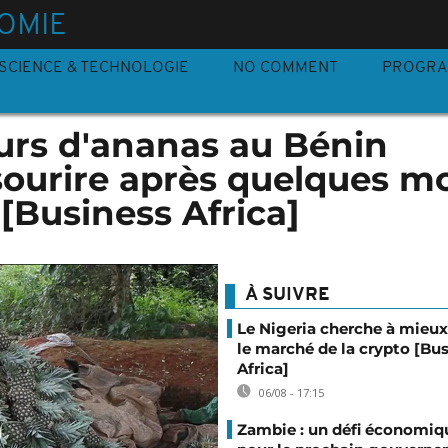
OMIE
SCIENCE & TECHNOLOGIE
NO COMMENT
PROGR
urs d'ananas au Bénin
sourire après quelques m
 [Business Africa]
À SUIVRE
Le Nigeria cherche à mieux
le marché de la crypto [Bu
Africa]
06/08 - 17:15
Zambie : un défi économiq