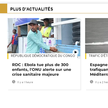
PLUS D'ACTUALITÉS
RÉPUBLIQUE DÉMOCRATIQUE DU CONGO
TRAFIC D'Ê
01:47
RDC : Ebola tue plus de 300
Espagne 
enfants, l'ONU alerte sur une
trafiqua
crise sanitaire majeure
Méditerr
Il y a 1 heure
Il y a 2 h