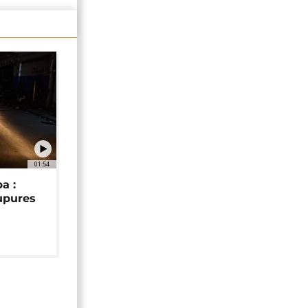
01:54
a :
upures