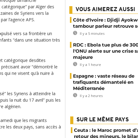
 convoqué dimanche
t catégorique” par Alger des
VOUS AIMEREZ AUSSI
zaines de Syriens vers la
par l’agence APS.
Côte d'Ivoire : Djidji Ayokw
tambour parleur retrouve s
xpulsé vers sa frontière un
Il y a 5 minutes
fants “dans une situation très
RDC : Ebola tue plus de 300
l'ONU alerte sur une crise s
majeure
jet catégorique desdites
Il y a 1 heure
 précisant avoir “démontré le
s qui ne visent qu’à nuire à
Espagne : vaste réseau de
trafiquants démantelé en
Méditerranée
é” les Syriens à atteindre la
Il y a 2 heures
uis la nuit du 17 avril” puis les
re algérien.
SUR LE MÊME PAYS
samedi que les migrants
tre les deux pays, sans accès à
Ceuta : le Maroc promet d’
retour des mineurs, le bil