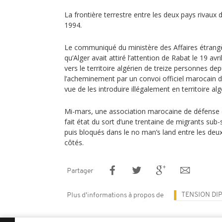
La frontière terrestre entre les deux pays rivau
1994.
Le communiqué du ministère des Affaires étrangèr
qu’Alger avait attiré l’attention de Rabat le 19 avr
vers le territoire algérien de treize personnes de
l’acheminement par un convoi officiel marocain 
vue de les introduire illégalement en territoire alg
Mi-mars, une association marocaine de défense 
fait état du sort d’une trentaine de migrants sub
puis bloqués dans le no man’s land entre les deu
côtés.
Partager
TENSION DI
Plus d'informations à propos de