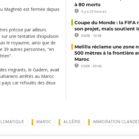
à 80 morts
x du Maghreb est fermée depuis
Il y a 23 heures
Coupe du Monde : la FIFA 
son projet, mais soutient 
es précise par ailleurs
il sur une tentative d’expulsion
06/08 - 10:08
puis le royaume, ainsi que de
Melilla réclame une zone n
de 39 autres personnes, “en
500 mètres à la frontière a
érien”.
Maroc
05/08 - 09:46
des migrants, le Gadem, avait
-sahariens arrêtés au Maroc
x pays car refoulés des deux
PLOMATIQUE
MAROC
ALGÉRIE
IMMIGRATION CLANDE