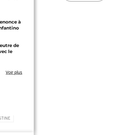
renonce à
Infantino
eutre de
vec le
Voir plus
STINE