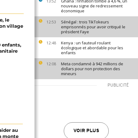
Ghana : l’inflation tombe à 4,6 %, un
13:52
nouveau signe de redressement
économique
e, le
Sénégal : trois TikTokeurs
12:53
on village
emprisonnés pour avoir critiqué le
président Faye
Kenya : un fauteuil roulant
12:48
 enfants,
écologique et abordable pour les
anitaire
enfants
Meta condamné à 942 millions de
12:08
dollars pour non protection des
mineurs
PUBLICITÉ
aider au
VOIR PLUS
an monte