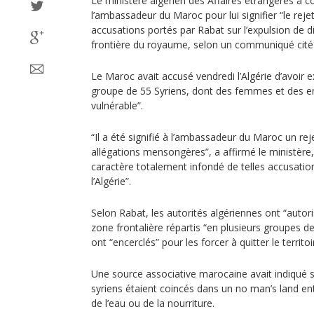
Le ministère algérien des Affaires étrangères a
l’ambassadeur du Maroc pour lui signifier “le reje
accusations portés par Rabat sur l’expulsion de di
frontière du royaume, selon un communiqué cité 
Le Maroc avait accusé vendredi l’Algérie d’avoir e
groupe de 55 Syriens, dont des femmes et des en
vulnérable”.
“Il a été signifié à l’ambassadeur du Maroc un re
allégations mensongères”, a affirmé le ministère,
caractère totalement infondé de telles accusation
l’Algérie”.
Selon Rabat, les autorités algériennes ont “autoris
zone frontalière répartis “en plusieurs groupes dep
ont “encerclés” pour les forcer à quitter le territoi
Une source associative marocaine avait indiqué 
syriens étaient coincés dans un no man’s land en
de l’eau ou de la nourriture.