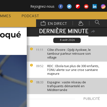
Rejoignez-nous
AMMES
PODCAST
EN DIRECT
DERNIÈRE MINUTE
voqué
8 août 2026
Côte d'Ivoire : Djidji Ayokwe, le
11:11
tambour parleur retrouve son
village
RDC : Ebola tue plus de 300 enfants,
09:52
l'ONU alerte sur une crise sanitaire
majeure
Espagne : vaste réseau de
08:33
trafiquants démantelé en
Méditerranée
PUBLICITÉ