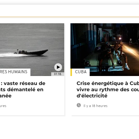
TRES HUMAINS
CUBA
01:18
: vaste réseau de
Crise énergétique à Cub
nts démantelé en
vivre au rythme des co
anée
d'électricité
eures
Il y a 18 heures