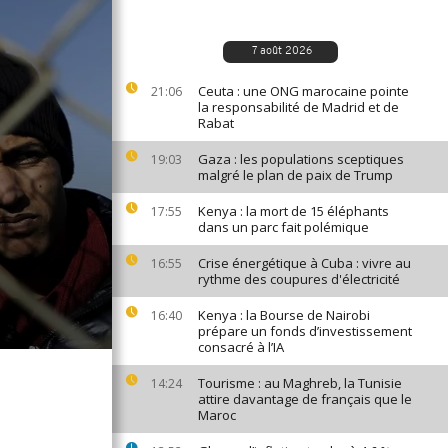
7 août 2026
Ceuta : une ONG marocaine pointe
21:06
la responsabilité de Madrid et de
Rabat
Gaza : les populations sceptiques
19:03
malgré le plan de paix de Trump
Kenya : la mort de 15 éléphants
17:55
dans un parc fait polémique
Crise énergétique à Cuba : vivre au
16:55
rythme des coupures d'électricité
Kenya : la Bourse de Nairobi
16:40
prépare un fonds d’investissement
consacré à l’IA
Tourisme : au Maghreb, la Tunisie
14:24
attire davantage de français que le
Maroc