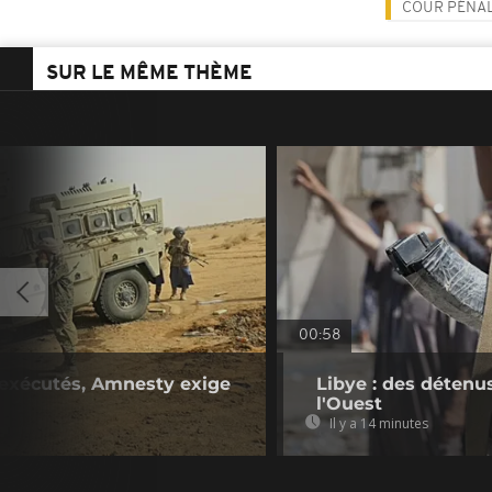
COUR PÉNAL
SUR LE MÊME THÈME
00:58
s exécutés, Amnesty exige
Libye : des détenu
l'Ouest
Il y a 14 minutes