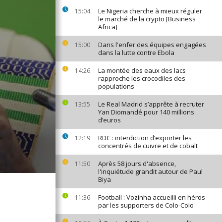
Le Nigeria cherche à mieux réguler
15:04
le marché de la crypto [Business
Africa]
Dans l'enfer des équipes engagées
15:00
dans la lutte contre Ebola
La montée des eaux des lacs
14:26
rapproche les crocodiles des
populations
Le Real Madrid s’apprête à recruter
13:55
Yan Diomandé pour 140 millions
d’euros
RDC : interdiction d’exporter les
12:19
concentrés de cuivre et de cobalt
Après 58 jours d'absence,
11:50
l'inquiétude grandit autour de Paul
Biya
Football : Vozinha accueilli en héros
11:36
par les supporters de Colo-Colo