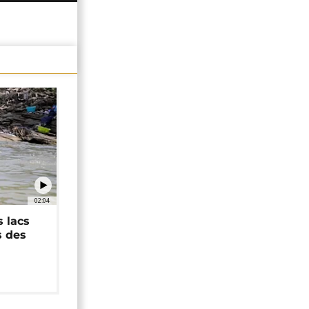
02:04
 lacs
s des