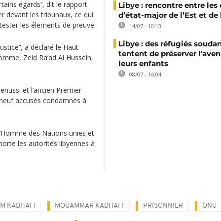
tains égards’‘, dit le rapport.
Libye : rencontre entre les
 devant les tribunaux, ce qui
d’état-major de l’Est et de
tester les élements de preuve.
14/07 - 10:13
Libye : des réfugiés souda
tice’‘, a déclaré le Haut
tentent de préserver l'aven
omme, Zeid Ra’ad Al Hussein,
leurs enfants
08/07 - 16:04
enussi et l’ancien Premier
s neuf accusés condamnés à
 l’Homme des Nations unies et
horte les autorités libyennes à
AM KADHAFI
MOUAMMAR KADHAFI
PRISONNIER
ONU