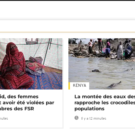
KENYA
id, des femmes
La montée des eaux des
 avoir été violées par
rapproche les crocodile
bres des FSR
populations
inutes
Il y a 12 minutes