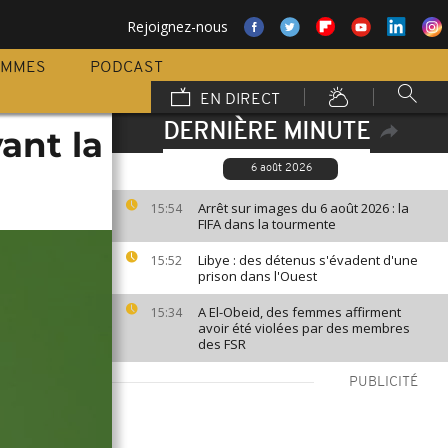
Rejoignez-nous
AMMES
PODCAST
EN DIRECT
DERNIÈRE MINUTE
ant la
6 août 2026
Arrêt sur images du 6 août 2026 : la
15:54
FIFA dans la tourmente
Libye : des détenus s'évadent d'une
15:52
prison dans l'Ouest
A El-Obeid, des femmes affirment
15:34
avoir été violées par des membres
des FSR
PUBLICITÉ