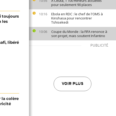
À Ceuta, 1 100 mineurs accueillis
10:56
pour seulement 90 places
Ebola en RDC : le chef de l'OMS à
10:16
i toujours
Kinshasa pour rencontrer
 les
Tshisekedi
Coupe du Monde : la FIFA renonce à
10:06
son projet, mais soutient Infantino
afi, libéré
PUBLICITÉ
VOIR PLUS
r la colère
ricité