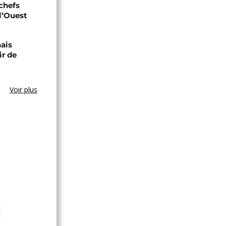
 chefs
 l’Ouest
nais
ir de
Voir plus