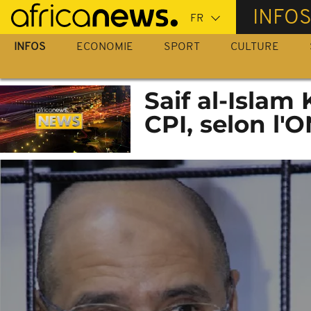
Passer
INFO
au
contenu
INFOS
ECONOMIE
SPORT
CULTURE
principal
Saif al-Islam
CPI, selon l'