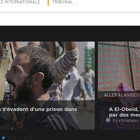
E INTERNATIONALE
TRIBUNAL
ALLER À LA VIDEO
s s'évadent d'une prison dans
A El-Obeid,
par des me
Il y a 8 minutes