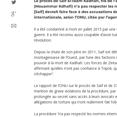
Le procès de Saif al-Islam Kadhafi, fils de l
(Mouammar Kdhafi) n’a pas respecter les no
[Saif] devrait faire face à des accusations 
internationale, selon l’ONU, citée par l’age
Il a été condamné à mort en juillet 2015 par une 
guerre. Il a été reconnu aussi coupable d’avoir t
révolution.
Depuis la chute de son père en 2011, Saif est dé
montagenuese de l’Ouest, par l’une des factions r
pouvoir à la mort de Kadhafi. Les forces de Zinta
affirmant qu’elles n’ont pas confiance à Tripoli, qui
s‘échapper’‘.
Le rapport de l’ONU sur le procès de Saif et de 3
mention de grave violations de la procédure, par
prolongée au secret sans accès à leurs avocats et
allégations de torture qui n’ont nullement fait l’
La procédure ‘‘n’a pas respecté les normes inter