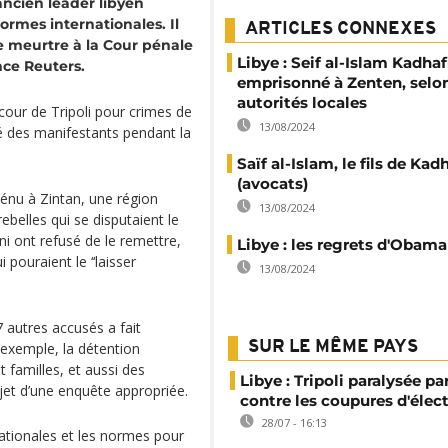
’ancien leader libyen
rmes internationales. Il
ARTICLES CONNEXES
de meurtre à la Cour pénale
Libye : Seif al-Islam Kadhaf
nce Reuters.
emprisonné à Zenten, selon
autorités locales
cour de Tripoli pour crimes de
13/08/2024
ué des manifestants pendant la
Saïf al-Islam, le fils de Kadh
(avocats)
ténu à Zintan, une région
13/08/2024
ebelles qui se disputaient le
ni ont refusé de le remettre,
Libye : les regrets d'Obama
 pouraient le ‘‘laisser
13/08/2024
7 autres accusés a fait
SUR LE MÊME PAYS
 exemple, la détention
 familles, et aussi des
Libye : Tripoli paralysée pa
objet d’une enquête appropriée.
contre les coupures d'élect
28/07 - 16:13
nationales et les normes pour