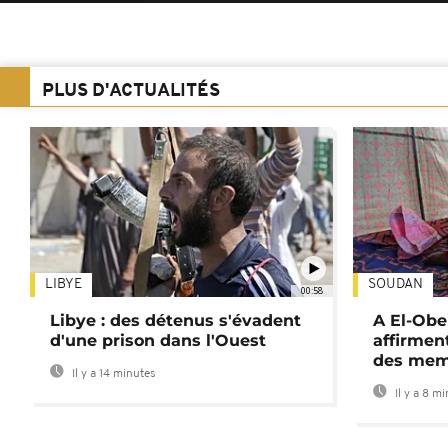
PLUS D'ACTUALITÉS
LIBYE
SOUDAN
00:58
Libye : des détenus s'évadent
A El-Obe
d'une prison dans l'Ouest
affirment
des mem
Il y a 14 minutes
Il y a 8 m