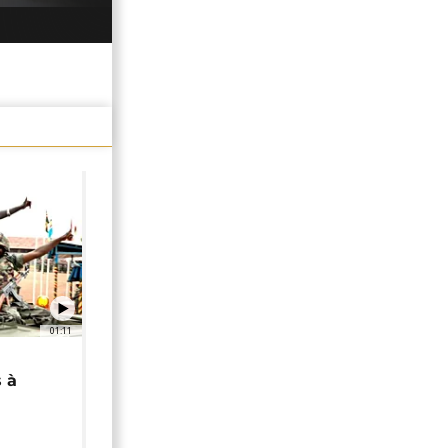
01:11
 à