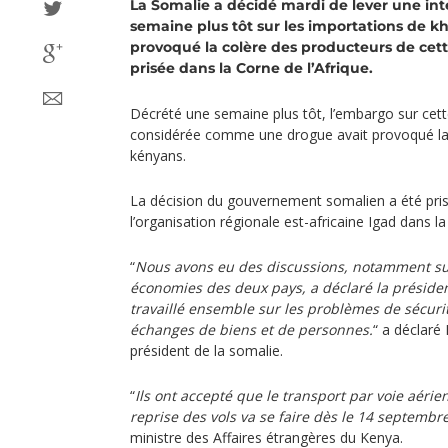
La Somalie a décidé mardi de lever une int
semaine plus tôt sur les importations de k
provoqué la colère des producteurs de cett
prisée dans la Corne de l’Afrique.
Décrété une semaine plus tôt, l’embargo sur cett
considérée comme une drogue avait provoqué la
kényans.
La décision du gouvernement somalien a été pr
l’organisation régionale est-africaine Igad dans l
“
Nous avons eu des discussions, notamment sur
économies des deux pays, a déclaré la préside
travaillé ensemble sur les problèmes de sécurit
échanges de biens et de personnes.
“ a déclar
président de la somalie.
“
Ils ont accepté que le transport par voie aéri
reprise des vols va se faire dès le 14 septembre
ministre des Affaires étrangères du Kenya.