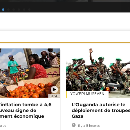
YOWERI MUSEVENI
00:51
’inflation tombe à 4,6
L’Ouganda autorise le
uveau signe de
déploiement de troupes
ement économique
Gaza
eures
Il y a 5 heures