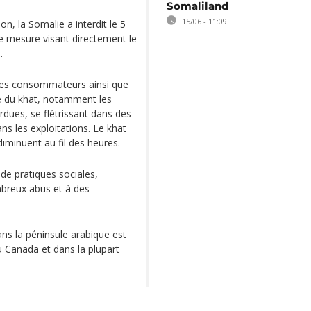
Somaliland
15/06 - 11:09
on, la Somalie a interdit le 5
e mesure visant directement le
.
 les consommateurs ainsi que
e du khat, notamment les
rdues, se flétrissant dans des
ns les exploitations. Le khat
diminuent au fil des heures.
de pratiques sociales,
ombreux abus et à des
ans la péninsule arabique est
 Canada et dans la plupart