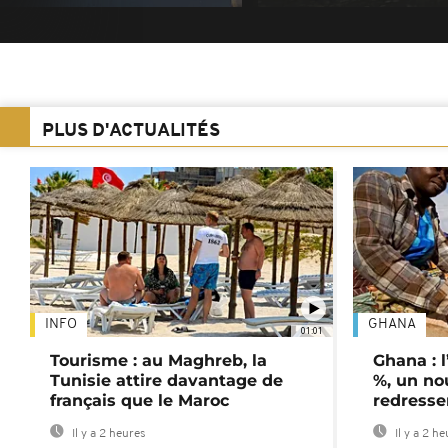
PLUS D'ACTUALITÉS
INFO
GHANA
01:01
Tourisme : au Maghreb, la
Ghana : l
Tunisie attire davantage de
%, un no
français que le Maroc
redress
Il y a 2 heures
Il y a 2 h