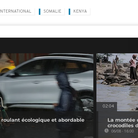
INTERNATIONAL
SOMALIE
KENYA
02:04
l roulant écologique et abordable
La montée d
crocodiles 
06/08 - 16:00