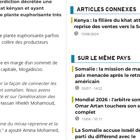
erdiction décrétée une
hat kényan et ayant
ARTICLES CONNEXES
e plante euphorisante très
Kenya : la filière du khat at
reprise des ventes vers la 
13/08/2024
e plante euphorisante parfois
 colère des producteurs
SUR LE MÊME PAYS
ise en marge d’un sommet de
Somalie : la mission de ma
a capitale, Mogadiscio.
paix menacée après le retr
américain
 la façon de connecter les
03/07 - 14:22
nt somalien. Nous avons
é et sur l’amélioration des
Mondial 2026 : l'arbitre so
é Hassan Hheikh Mohamoud,
Omar Artan touchera son s
complet
15/06 - 10:11
enne du miraa reprenne et la
,
“ a ajouté Amina Mohamed,
La Somalie accuse Israël de
parti du différend avec le