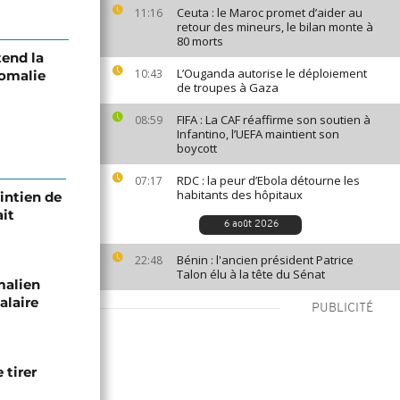
Ceuta : le Maroc promet d’aider au
11:16
retour des mineurs, le bilan monte à
80 morts
tend la
L’Ouganda autorise le déploiement
10:43
Somalie
de troupes à Gaza
FIFA : La CAF réaffirme son soutien à
08:59
Infantino, l’UEFA maintient son
boycott
RDC : la peur d’Ebola détourne les
07:17
habitants des hôpitaux
intien de
ait
6 août 2026
Bénin : l'ancien président Patrice
22:48
Talon élu à la tête du Sénat
malien
alaire
PUBLICITÉ
 tirer