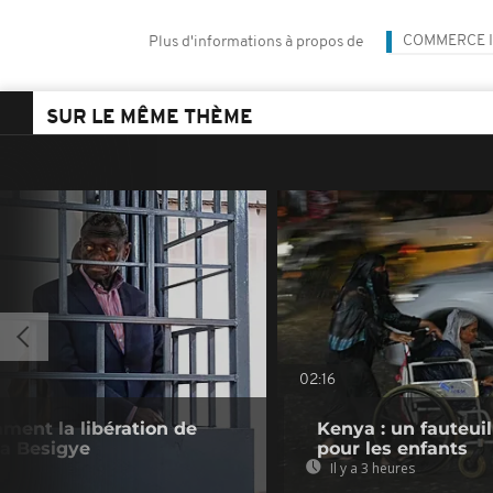
COMMERCE 
Plus d'informations à propos de
SUR LE MÊME THÈME
02:16
ament la libération de
Kenya : un fauteui
za Besigye
pour les enfants
Il y a 3 heures