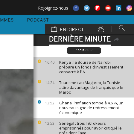
Rejoignez-nous
AMMES
PODCAST
EN DIRECT
DERNIÈRE MINUTE
7 août 2026
Kenya : la Bourse de Nairobi
16:40
prépare un fonds d’investissement
consacré à l’IA
Tourisme : au Maghreb, la Tunisie
14:24
attire davantage de français que le
Maroc
Ghana : l’inflation tombe à 4,6 %, un
13:52
nouveau signe de redressement
économique
Sénégal : trois TikTokeurs
12:53
emprisonnés pour avoir critiqué le
président Faye