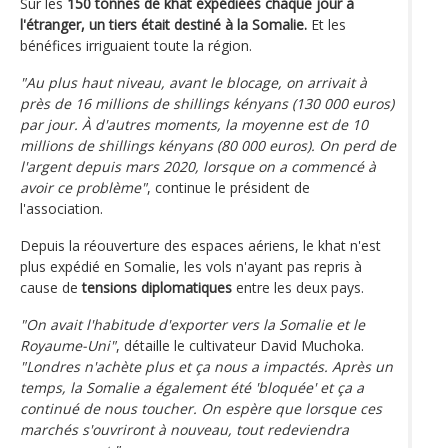
Sur les
150 tonnes de khat expédiées chaque jour à
l'étranger, un tiers était destiné à la Somalie.
Et les
bénéfices irriguaient toute la région.
"Au plus haut niveau, avant le blocage, on arrivait à
près de 16 millions de shillings kényans (130 000 euros)
par jour. À d'autres moments, la moyenne est de 10
millions de shillings kényans (80 000 euros). On perd de
l'argent depuis mars 2020, lorsque on a commencé à
avoir ce problème"
, continue le président de
l'association.
Depuis la réouverture des espaces aériens, le khat n'est
plus expédié en Somalie, les vols n'ayant pas repris à
cause de
tensions diplomatiques
entre les deux pays.
"On avait l'habitude d'exporter vers la Somalie et le
Royaume-Uni"
, détaille le cultivateur David Muchoka.
"Londres n'achète plus et ça nous a impactés. Après un
temps, la Somalie a également été 'bloquée' et ça a
continué de nous toucher. On espère que lorsque ces
marchés s'ouvriront à nouveau, tout redeviendra