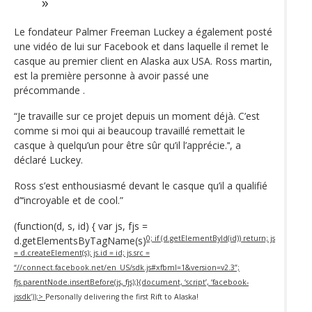
Le fondateur Palmer Freeman Luckey a également posté
une vidéo de lui sur Facebook et dans laquelle il remet le
casque au premier client en Alaska aux USA. Ross martin,
est la première personne à avoir passé une
précommande .
“Je travaille sur ce projet depuis un moment déjà. C’est
comme si moi qui ai beaucoup travaillé remettait le
casque à quelqu’un pour être sûr qu’il l’apprécie.’‘, a
déclaré Luckey.
Ross s’est enthousiasmé devant le casque qu’il a qualifié
d’‘‘incroyable et de cool.”
(function(d, s, id) { var js, fjs =
0; if (d.getElementById(id)) return; js
d.getElementsByTagName(s)
= d.createElement(s); js.id = id; js.src =
“//connect.facebook.net/en_US/sdk.js#xfbml=1&version=v2.3”;
fjs.parentNode.insertBefore(js, fjs);}(document, ‘script’, ‘facebook-
jssdk’));>
Personally delivering the first Rift to Alaska!