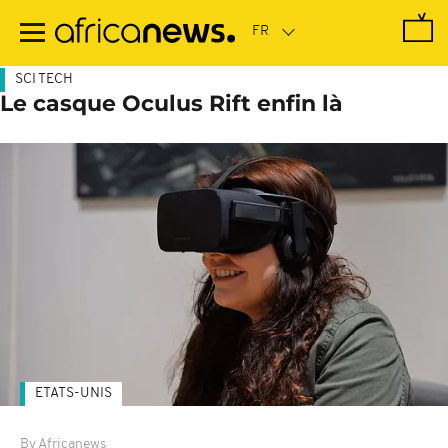
Passer
au
contenu
principal
SCI TECH
Le casque Oculus Rift enfin là
ETATS-UNIS
By Africanews