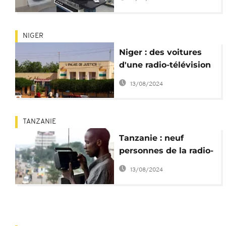
panne depuis deux
ans, enfin remplacée
NIGER
Niger : des voitures
d'une radio-télévision
privée saccagées
13/08/2024
TANZANIE
Tanzanie : neuf
personnes de la radio-
télévision nationale
13/08/2024
suspendues