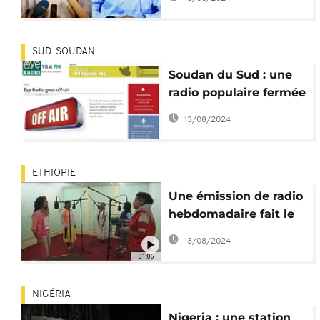
nouveau réduite au
silence
SUD-SOUDAN
Soudan du Sud : une
radio populaire fermée
par les autorités
13/08/2024
ETHIOPIE
Une émission de radio
hebdomadaire fait le
buzz
13/08/2024
01:06
NIGÉRIA
Nigeria : une station