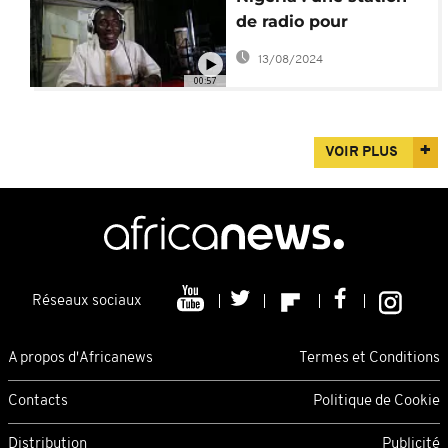
de radio pour
combattre Boko
13/08/2024
Haram
00:57
VOIR PLUS
Réseaux sociaux
A propos d'Africanews
Termes et Conditions
Contacts
Politique de Cookie
Distribution
Publicité