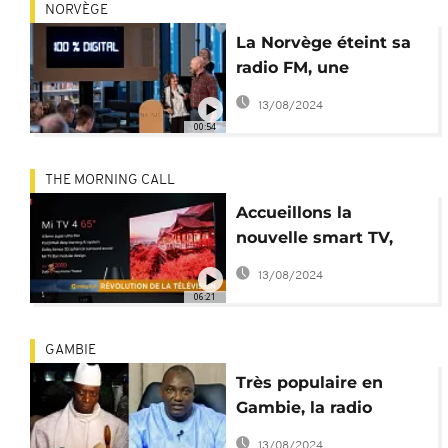
NORVÈGE
La Norvège éteint sa
radio FM, une
première mondiale
13/08/2024
00:54
THE MORNING CALL
Accueillons la
nouvelle smart TV,
plus petite que
13/08/2024
l'IPhone [Hi-Tech]
06:21
GAMBIE
Très populaire en
Gambie, la radio
Teranga FM a été de
13/08/2024