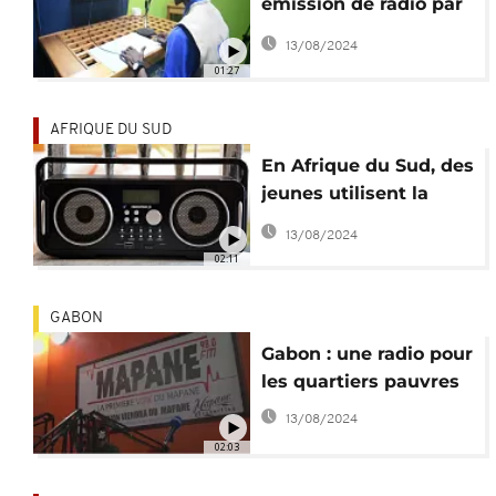
émission de radio par
des réfugiés pour les
13/08/2024
réfugiés
01:27
AFRIQUE DU SUD
En Afrique du Sud, des
jeunes utilisent la
radio contre les
13/08/2024
violences armées
02:11
GABON
Gabon : une radio pour
les quartiers pauvres
13/08/2024
02:03