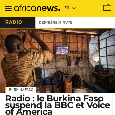
Passer
au
contenu
principal
RADIO
DERNIÈRE MINUTE
BURKINA FASO
Radio : le Burkina Faso
suspend la BBC et Voice
of America