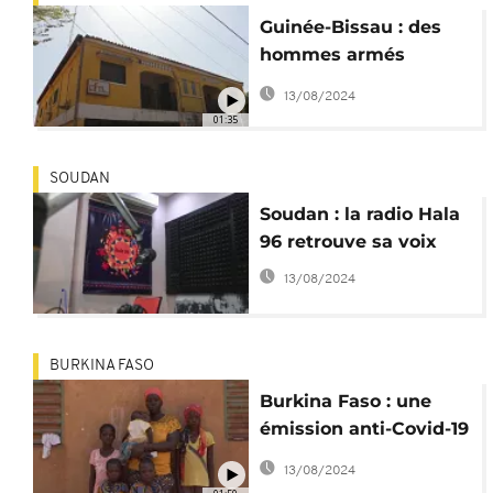
Guinée-Bissau : des
hommes armés
attaquent les locaux
13/08/2024
d'une radio privée
01:35
SOUDAN
Soudan : la radio Hala
96 retrouve sa voix
13/08/2024
BURKINA FASO
Burkina Faso : une
émission anti-Covid-19
au service des
13/08/2024
femmes