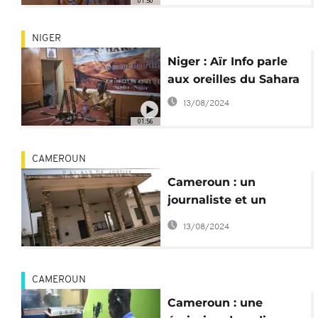
01:50
NIGER
Niger : Aïr Info parle
aux oreilles du Sahara
13/08/2024
01:56
CAMEROUN
Cameroun : un
journaliste et un
proche en garde à vue
13/08/2024
pour une sextape
CAMEROUN
Cameroun : une