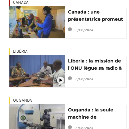
CANADA
Canada : une
présentatrice promeut
la musique africaine
13/08/2024
dans une émission
radio
LIBÉRIA
Liberia : la mission de
l'ONU lègue sa radio à
la CEDEAO
13/08/2024
01:48
OUGANDA
Ouganda : la seule
machine de
radiothérapie, en
13/08/2024