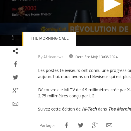
THE MORNING CALL
Volume
90%
Dernière MAJ:
13/08/2024
By Africanews
Les postes téléviseurs ont connu une progressio
aujourd’hui, nous avons un téléviseur qui est plus 
Découvrez le Mi TV de 4.9 millimètres crée par X
2,75 millimètres conçu par LG.
Suivez cette édition de
Hi-Tech
dans
The Mornin
Partager