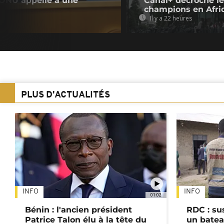
l'ONU appelle à une
Canal+ décroche le
champions en Afri
Il y a 22 heures
PLUS D'ACTUALITÉS
INFO
INFO
01:02
Bénin : l'ancien président
RDC : su
Patrice Talon élu à la tête du
un batea