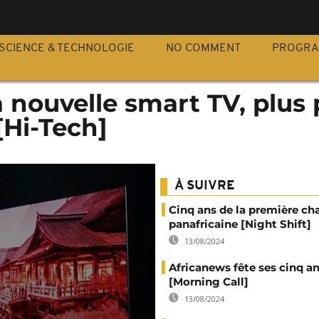
S
SCIENCE & TECHNOLOGIE
NO COMMENT
PROGR
a nouvelle smart TV, plus 
[Hi-Tech]
À SUIVRE
Cinq ans de la première ch
panafricaine [Night Shift]
13/08/2024
Africanews fête ses cinq a
[Morning Call]
13/08/2024