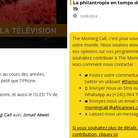
La philantropie en temps d
19
13/08/2024
The Morning Call, c'est pour vou
votre monde. Nous voulons donc
vos opinions sur nos programme
souhaitez contribuer à The Morni
voici comment nous contacter :
n au cours des années,
Postez votre commentai
petit que l’IPhone.
twitter en utilisant
#themor
Envoyer nous un Sms o
iaomi, et aussi le OLED TV de
WhatsApp au (+242) 064 7
Envoyez-nous un email s
morningcall @africanews.
Laissez-nous un messag
g Call
avec
Ismail Akwei
.
Si vous souhaitez plus de détails 
contribution, cliquez ici