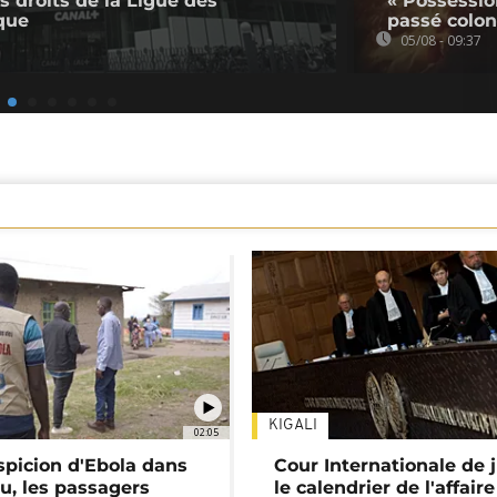
s droits de la Ligue des
« Possessio
que
passé colon
05/08 - 09:37
KIGALI
02:05
spicion d'Ebola dans
Cour Internationale de j
u, les passagers
le calendrier de l'affair