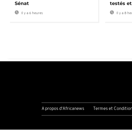
Sénat
testés et
Il y a 6 heures
Il y a 8 h
A propos d'Africanews
Termes et Conditio