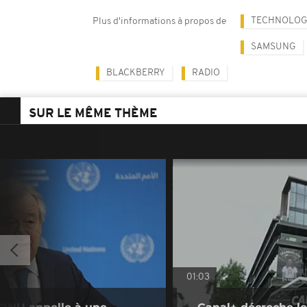
TECHNOLOG
Plus d'informations à propos de
SAMSUNG
BLACKBERRY
RADIO
SUR LE MÊME THÈME
01:03