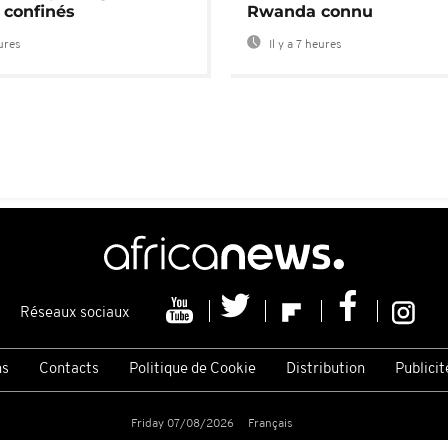
 confinés
Rwanda connu
eures
Il y a 7 heures
Réseaux sociaux
ns
Contacts
Politique de Cookie
Distribution
Publicit
Friday 07/08/2026