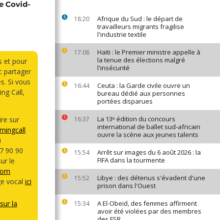
e Covid-
Afrique du Sud : le départ de
18:20
travailleurs migrants fragilise
l'industrie textile
Haïti : le Premier ministre appelle à
17:08
la tenue des élections malgré
s et pour
l'insécurité
 partager
s. Si vous
Ceuta : la Garde civile ouvre un
16:44
ng Call,
bureau dédié aux personnes
portées disparues
La 13ᵉ édition du concours
re sur
16:37
international de ballet sud-africain
ningcall
ouvre la scène aux jeunes talents
u
7 90 90
Arrêt sur images du 6 août 2026 : la
15:54
FIFA dans la tourmente
ur le
com
Libye : des détenus s'évadent d'une
15:52
e vocal
ici
prison dans l'Ouest
sur la
A El-Obeid, des femmes affirment
15:34
avoir été violées par des membres
des FSR