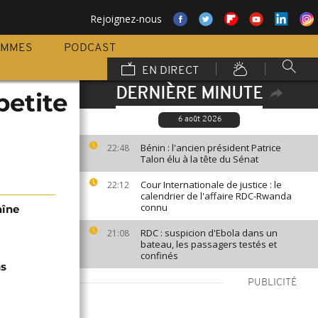
Rejoignez-nous
AMMES
PODCAST
EN DIRECT
DERNIÈRE MINUTE
petite
6 août 2026
Bénin : l'ancien président Patrice
22:48
Talon élu à la tête du Sénat
Cour Internationale de justice : le
22:12
calendrier de l'affaire RDC-Rwanda
connu
aîne
RDC : suspicion d'Ebola dans un
21:08
bateau, les passagers testés et
confinés
ns
PUBLICITÉ