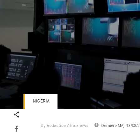
NIGÉRIA
Volume
90%
Dernière MAJ:
13/08/2
By Rédaction Africanews