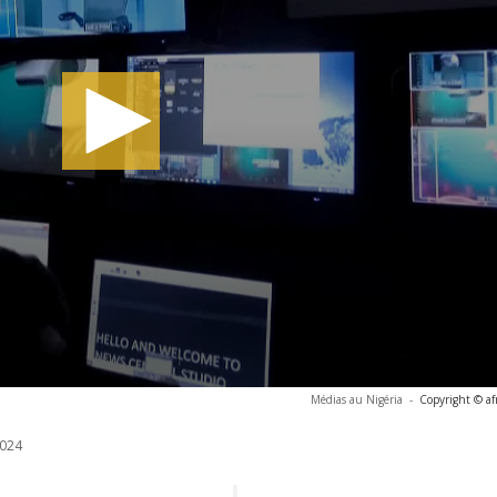
Médias au Nigéria
-
Copyright © af
024