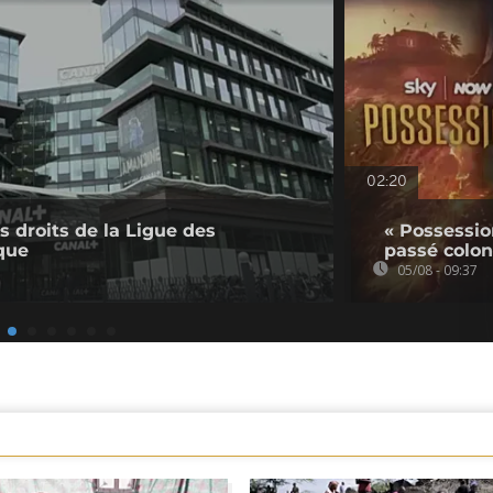
02:20
s droits de la Ligue des
« Possessio
que
passé colon
05/08 - 09:37