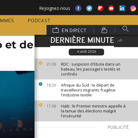
Rejoignez-nous
AMMES
PODCAST
EN DIRECT
DERNIÈRE MINUTE
 et de
6 août 2026
RDC : suspicion d'Ebola dans un
21:08
bateau, les passagers testés et
confinés
Afrique du Sud : le départ de
18:20
travailleurs migrants fragilise
l'industrie textile
Haïti : le Premier ministre appelle à
17:08
la tenue des élections malgré
l'insécurité
PUBLICITÉ