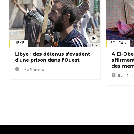
LIBYE
SOUDAN
00:58
Libye : des détenus s'évadent
A El-Obe
d'une prison dans l'Ouest
affirment
des mem
Il y a 5 heures
Il y a 5 h