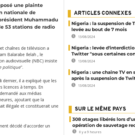
éposé une plainte
 nationale de
ARTICLES CONNEXES
 président Muhammadu
Nigeria : la suspension de 
e 53 stations de radio
levée au bout de 7 mois
13/08/2024
Nigeria : levée d'interdicti
t chaînes de télévision a
Twitter "sous certaines co
am Balarabe Ilelah , le
on audiovisuelle (NBC) insiste
13/08/2024
e politique
".
Nigeria : une chaîne TV en 
après la suspension de Twi
dernier, il a expliqué que les
13/08/2024
rs licences à temps. En
 a demandé aux médias
heures, ajoutant que la
it illégale et constituerait une
SUR LE MÊME PAYS
308 otages libérés lors d’u
opération de sauvetage re
ement décidé d'accorder un
Il y a 9 heures