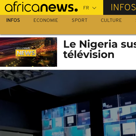
Passer
INFO
au
contenu
INFOS
ECONOMIE
SPORT
CULTURE
principal
Le Nigeria su
télévision