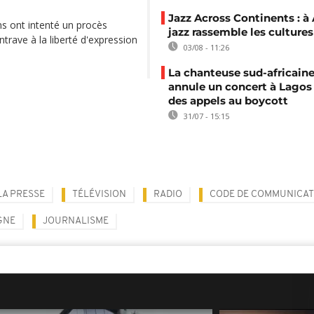
Jazz Across Continents : à 
s ont intenté un procès
jazz rassemble les cultures
ntrave à la liberté d'expression
03/08 - 11:26
La chanteuse sud-africaine
annule un concert à Lagos
des appels au boycott
31/07 - 15:15
LA PRESSE
TÉLÉVISION
RADIO
CODE DE COMMUNICAT
GNE
JOURNALISME