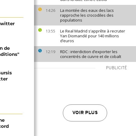
La montée des eaux des lacs
14:26
rapproche les crocodiles des
populations
Twitter
Le Real Madrid s’apprête à recruter
13:55
Yan Diomandé pour 140 millions
d’euros
on de
RDC : interdiction d’exporter les
12:19
nditions"
concentrés de cuivre et de cobalt
PUBLICITÉ
sursis
tter
VOIR PLUS
ne
cord