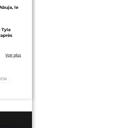
Abuja, le
 Tyla
 après
Voir plus
ION