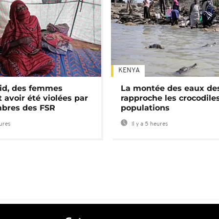
KENYA
id, des femmes
La montée des eaux des
 avoir été violées par
rapproche les crocodile
bres des FSR
populations
eures
Il y a 5 heures