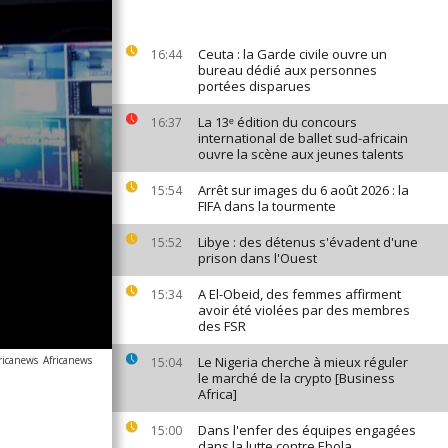
Ceuta : la Garde civile ouvre un
16:44
bureau dédié aux personnes
portées disparues
La 13ᵉ édition du concours
16:37
international de ballet sud-africain
ouvre la scène aux jeunes talents
Arrêt sur images du 6 août 2026 : la
15:54
FIFA dans la tourmente
Libye : des détenus s'évadent d'une
15:52
prison dans l'Ouest
A El-Obeid, des femmes affirment
15:34
avoir été violées par des membres
des FSR
ricanews
Africanews
Le Nigeria cherche à mieux réguler
15:04
le marché de la crypto [Business
Africa]
Dans l'enfer des équipes engagées
15:00
dans la lutte contre Ebola