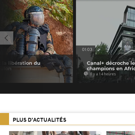
01:03
la libération du
Canal+ décroche le
Oulon
champions en Afri
Il y a 14 heures
PLUS D'ACTUALITÉS