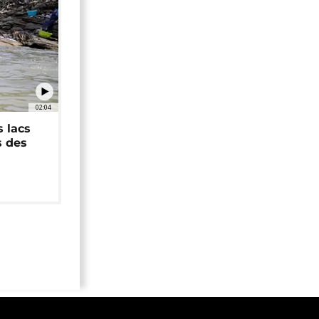
02:04
 lacs
s des