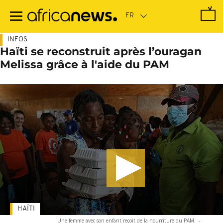
Passer
au
contenu
principal
INFOS
Haïti se reconstruit après l’ouragan
Melissa grâce à l'aide du PAM
HAÏTI
Une femme avec son enfant reçoit de la nourriture du PAM.
-