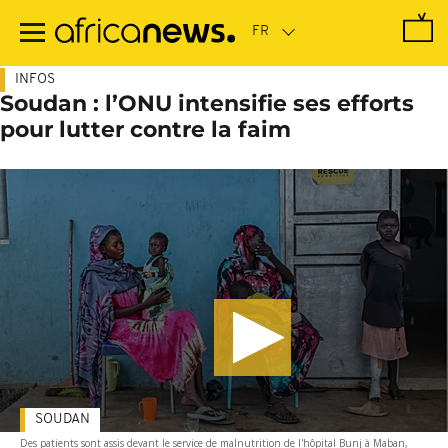
Passer
au
contenu
principal
INFOS
Soudan : l’ONU intensifie ses efforts
pour lutter contre la faim
SOUDAN
Des patients sont assis devant le service de malnutrition de l'hôpital Bunj à Maban,