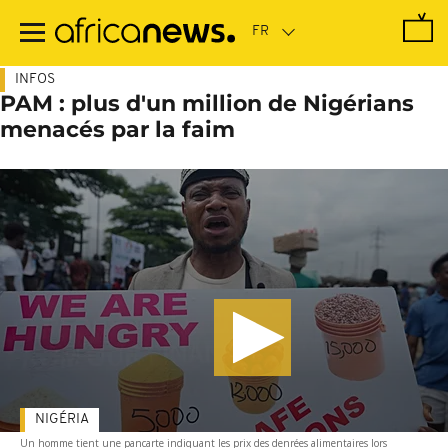
Passer
au
contenu
principal
INFOS
PAM : plus d'un million de Nigérians
menacés par la faim
NIGÉRIA
Un homme tient une pancarte indiquant les prix des denrées alimentaires lors