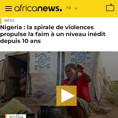
Passer
au
contenu
principal
INFOS
Nigeria : la spirale de violences
propulse la faim à un niveau inédit
depuis 10 ans
NIGÉRIA