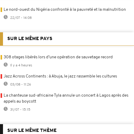
Le nord-ouest du Nigéria confronté à la pauvreté et la malnutrition
22/07 - 14:08
SUR LE MÊME PAYS
308 otages libérés lors d’une opération de sauvetage record
Il y a 4 heures
Jazz Across Continents : à Abuja, le jazz rassemble les cultures
03/08 - 11:26
La chanteuse sud-africaine Tyla annule un concert à Lagos après des
appels au boycott
31/07 - 15:15
SUR LE MÊME THÈME