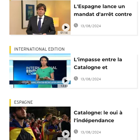
L'Espagne lance un
mandat d'arrêt contre
Carles Puigdemont
13/08/2024
01:14
INTERNATIONAL EDITION
L'impasse entre la
Catalogne et
l'Espagne
13/08/2024
[International Edition]
13:33
ESPAGNE
Catalogne: le oui à
l'indépendance
l'emporte lors d'un
13/08/2024
scrutin à la
01:59