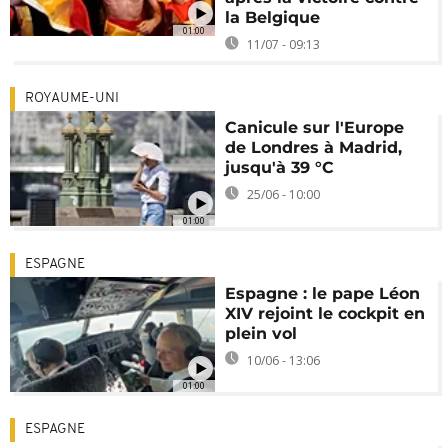
la Belgique
01:00
11/07 - 09:13
ROYAUME-UNI
Canicule sur l'Europe
de Londres à Madrid,
jusqu'à 39 °C
25/06 - 10:00
01:00
ESPAGNE
Espagne : le pape Léon
XIV rejoint le cockpit en
plein vol
10/06 - 13:06
01:00
ESPAGNE