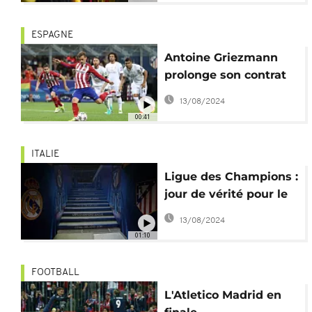
participation faible
ESPAGNE
Antoine Griezmann
prolonge son contrat
d'un an à l'Atletico
13/08/2024
Madrid
00:41
ITALIE
Ligue des Champions :
jour de vérité pour le
Real et l'Atletico
13/08/2024
01:10
FOOTBALL
L'Atletico Madrid en