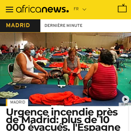
Passer
au
contenu
principal
MADRID
DERNIÈRE MINUTE
MADRID
01:00
Urgence incendie près
de Madrid: plus de 10
000 évacués, l'Espagne