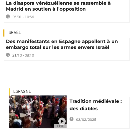
La diaspora vénézuélienne se rassemble à
Madrid en soutien à l'opposition
05/01 - 10:56
ISRAËL
Des manifestants en Espagne appellent à un
embargo total sur les armes envers Israël
21/10 - 08:10
ESPAGNE
Tradition médiévale :
des diables
envahissent les rues
03/02/2025
d'un village espagnol
01:00