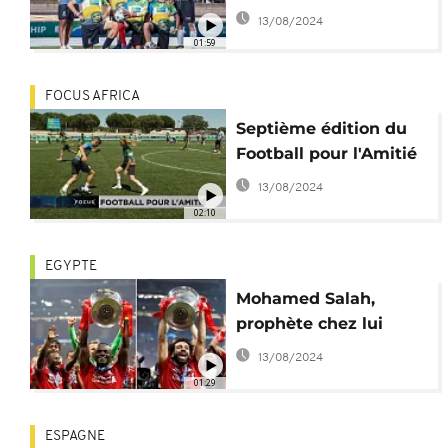
l'amitié qui gagne
13/08/2024
01:59
FOCUS AFRICA
Septième édition du
Football pour l'Amitié
13/08/2024
02:10
EGYPTE
Mohamed Salah,
prophète chez lui
13/08/2024
01:29
ESPAGNE