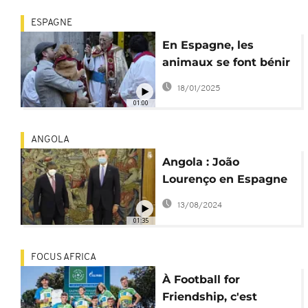
ESPAGNE
En Espagne, les
animaux se font bénir
lors de la Saint
18/01/2025
Antoine
01:00
ANGOLA
Angola : João
Lourenço en Espagne
pour renforcer les
13/08/2024
liens diplomatiques
01:35
FOCUS AFRICA
À Football for
Friendship, c'est