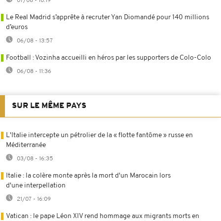
07/08 - 10:19
Le Real Madrid s’apprête à recruter Yan Diomandé pour 140 millions
d’euros
06/08 - 13:57
Football : Vozinha accueilli en héros par les supporters de Colo-Colo
06/08 - 11:36
SUR LE MÊME PAYS
L'Italie intercepte un pétrolier de la « flotte fantôme » russe en
Méditerranée
03/08 - 16:35
Italie : la colère monte après la mort d'un Marocain lors
d'une interpellation
21/07 - 16:09
Vatican : le pape Léon XIV rend hommage aux migrants morts en