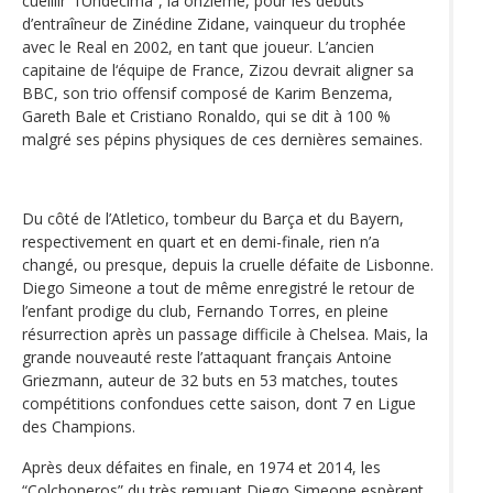
cueillir “l’Undecima”, la onzième, pour les débuts
d’entraîneur de Zinédine Zidane, vainqueur du trophée
avec le Real en 2002, en tant que joueur. L’ancien
capitaine de l‘équipe de France, Zizou devrait aligner sa
BBC, son trio offensif composé de Karim Benzema,
Gareth Bale et Cristiano Ronaldo, qui se dit à 100 %
malgré ses pépins physiques de ces dernières semaines.
Du côté de l’Atletico, tombeur du Barça et du Bayern,
respectivement en quart et en demi-finale, rien n’a
changé, ou presque, depuis la cruelle défaite de Lisbonne.
Diego Simeone a tout de même enregistré le retour de
l’enfant prodige du club, Fernando Torres, en pleine
résurrection après un passage difficile à Chelsea. Mais, la
grande nouveauté reste l’attaquant français Antoine
Griezmann, auteur de 32 buts en 53 matches, toutes
compétitions confondues cette saison, dont 7 en Ligue
des Champions.
Après deux défaites en finale, en 1974 et 2014, les
“Colchoneros” du très remuant Diego Simeone espèrent,