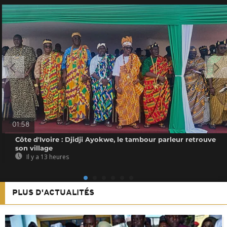
01:58
Côte d'Ivoire : Djidji Ayokwe, le tambour parleur retrouve
son village
Il y a 13 heures
PLUS D'ACTUALITÉS