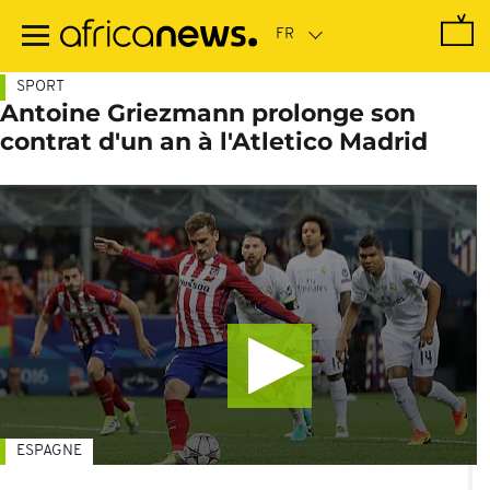
Passer
au
contenu
principal
SPORT
Antoine Griezmann prolonge son
contrat d'un an à l'Atletico Madrid
ESPAGNE