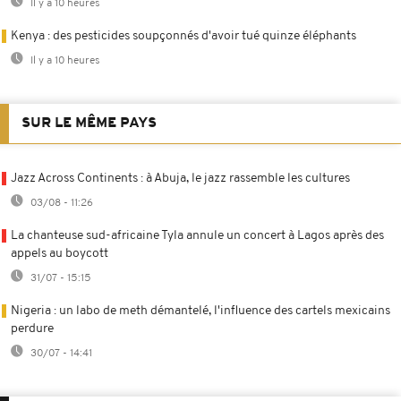
Il y a 10 heures
Kenya : des pesticides soupçonnés d'avoir tué quinze éléphants
Il y a 10 heures
SUR LE MÊME PAYS
Jazz Across Continents : à Abuja, le jazz rassemble les cultures
03/08 - 11:26
La chanteuse sud-africaine Tyla annule un concert à Lagos après des
appels au boycott
31/07 - 15:15
Nigeria : un labo de meth démantelé, l'influence des cartels mexicains
perdure
30/07 - 14:41