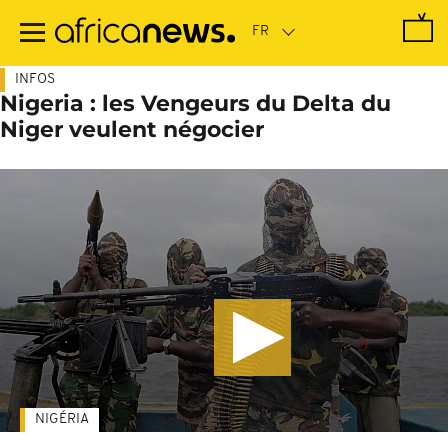
Passer
au
contenu
principal
INFOS
Nigeria : les Vengeurs du Delta du
Niger veulent négocier
NIGÉRIA