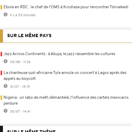
Ebola en RDC : le chef de l'OMS à Kinshasa pour rencontrer Tshisekedi
Il y a 53 minutes
SUR LE MÊME PAYS
Jazz Across Continents : à Abuja, le jazz rassemble les cultures
03/08 - 11:26
La chanteuse sud-africaine Tyla annule un concert à Lagos après des
appels au boycott
31/07 - 15:15
Nigeria : un labo de meth démantelé, l'influence des cartels mexicains
perdure
30/07 - 14:41