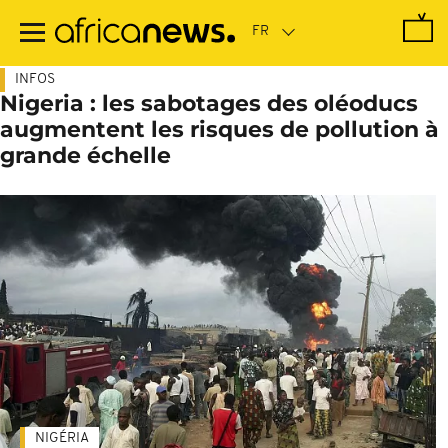
Passer
au
contenu
principal
INFOS
Nigeria : les sabotages des oléoducs
augmentent les risques de pollution à
grande échelle
NIGÉRIA