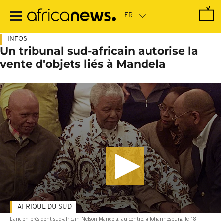
Passer
au
contenu
principal
INFOS
Un tribunal sud-africain autorise la
vente d'objets liés à Mandela
AFRIQUE DU SUD
L'ancien président sud-africain Nelson Mandela, au centre, à Johannesburg, le 18