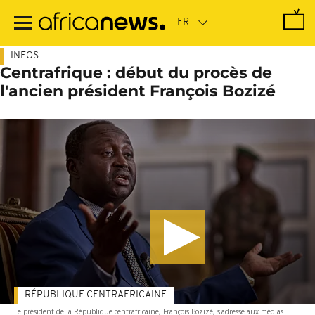
Passer
au
contenu
principal
INFOS
Centrafrique : début du procès de
l'ancien président François Bozizé
RÉPUBLIQUE CENTRAFRICAINE
Le président de la République centrafricaine, François Bozizé, s'adresse aux médias