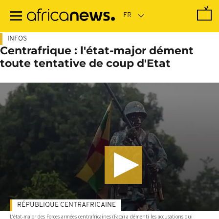
Passer
au
contenu
principal
INFOS
Centrafrique : l'état-major dément
toute tentative de coup d'Etat
RÉPUBLIQUE CENTRAFRICAINE
L’état-major des Forces armées centrafricaines (Faca) a démenti les accusations qui