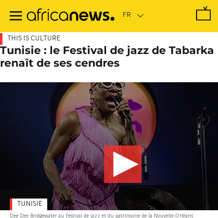
Passer
au
contenu
principal
THIS IS CULTURE
Tunisie : le Festival de jazz de Tabarka
renaît de ses cendres
TUNISIE
Dee Dee Bridgewater au Festival de jazz et du patrimoine de la Nouvelle-Orléans