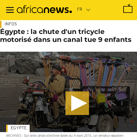
Passer
au
contenu
principal
INFOS
Égypte : la chute d'un tricycle
motorisé dans un canal tue 9 enfants
EGYPTE
ARCHIVES - Sur cette photo d'archive datée du 4 mars 2015, un vendeur égyptien