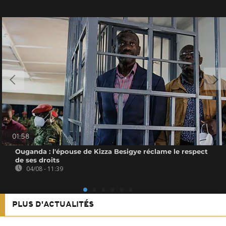
01:58
Ouganda : l'épouse de Kizza Besigye réclame le respect
de ses droits
04/08 - 11:39
PLUS D'ACTUALITÉS