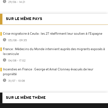
29/06 - 14:21
SUR LE MÊME PAYS
Crise migratoire à Ceuta : les 27 réaffirment leur soutien à l’Espagne
05/08 - 09:35
France : Médecins du Monde intervient auprès des migrants exposés à
la canicule
04/08 - 17:02
Incendies en France : George et Amal Clonney évacués de leur
propriété
31/07 - 10:08
SUR LE MÊME THÈME