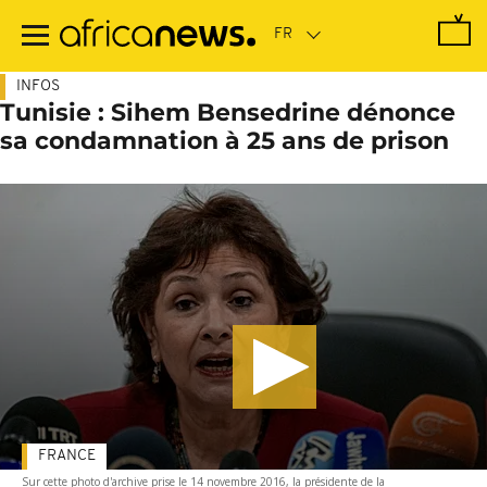
Passer
au
contenu
principal
INFOS
Tunisie : Sihem Bensedrine dénonce
sa condamnation à 25 ans de prison
FRANCE
Sur cette photo d'archive prise le 14 novembre 2016, la présidente de la