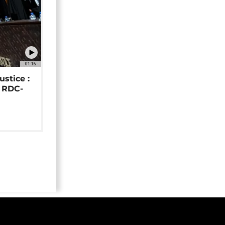
01:16
ustice :
e RDC-