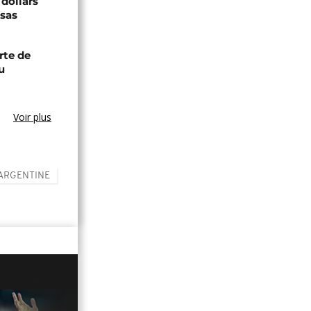
 dollars
isas
rte de
u
Voir plus
ARGENTINE