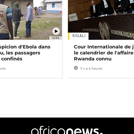
KIGALI
02:05
spicion d'Ebola dans
Cour Internationale de j
u, les passagers
le calendrier de l'affair
 confinés
Rwanda connu
ures
Il y a 6 heures