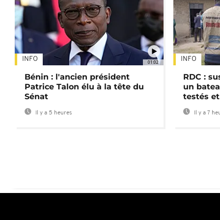
INFO
INFO
01:02
Bénin : l'ancien président
RDC : su
Patrice Talon élu à la tête du
un batea
Sénat
testés et
Il y a 5 heures
Il y a 7 he