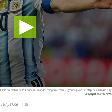
ut lors du match de la Coupe du monde, comptant pour le groupe J, contre l'Algérie à Kansas City
Copyright © africanews
re MAJ:
17/06 - 11:25