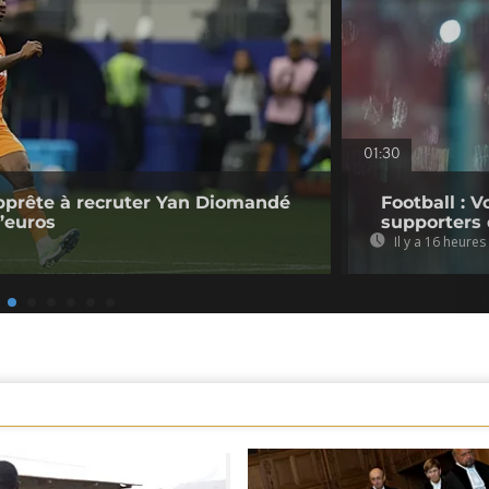
01:30
pprête à recruter Yan Diomandé
Football : V
d’euros
supporters 
Il y a 16 heures