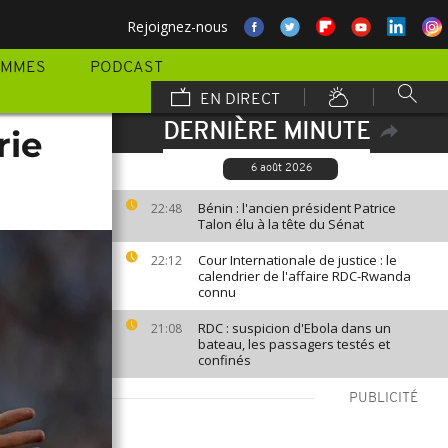
Rejoignez-nous
AMMES
PODCAST
EN DIRECT
DERNIÈRE MINUTE
rie
6 août 2026
Bénin : l'ancien président Patrice
22:48
Talon élu à la tête du Sénat
Cour Internationale de justice : le
22:12
calendrier de l'affaire RDC-Rwanda
connu
RDC : suspicion d'Ebola dans un
21:08
bateau, les passagers testés et
confinés
PUBLICITÉ