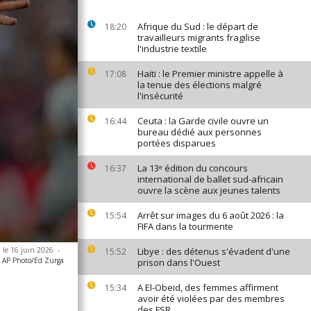
Afrique du Sud : le départ de
18:20
travailleurs migrants fragilise
l'industrie textile
Haïti : le Premier ministre appelle à
17:08
la tenue des élections malgré
l'insécurité
Ceuta : la Garde civile ouvre un
16:44
bureau dédié aux personnes
portées disparues
La 13ᵉ édition du concours
16:37
international de ballet sud-africain
ouvre la scène aux jeunes talents
Arrêt sur images du 6 août 2026 : la
15:54
FIFA dans la tourmente
, le 16 juin 2026
-
Libye : des détenus s'évadent d'une
15:52
AP Photo/Ed Zurga
prison dans l'Ouest
A El-Obeid, des femmes affirment
15:34
avoir été violées par des membres
des FSR