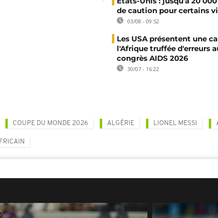
États-Unis : jusqu'à 20 000
de caution pour certains v
03/08 - 09:52
Les USA présentent une ca
l'Afrique truffée d'erreurs a
congrès AIDS 2026
30/07 - 16:22
COUPE DU MONDE 2026
ALGÉRIE
LIONEL MESSI
FRICAIN