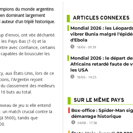
hampions du monde argentins
é en dominant largement
ARTICLES CONNEXES
 auteur d'un triplé historique.
Mondial 2026 : les Léopard
vibrer Bunia malgré l'épid
p d'envoi, ont vite déchanté.
d'Ebola
 les Pays-Bas (1-0) et la
ontre avec confiance, certains
18/06 - 09:39
 capables de bousculer les
Mondial 2026 : le départ de
Africains retardé faute de 
les USA
ty, aux États-Unis, lors de ce
18/06 - 14:25
ions, l'Argentin rejoint
du classement des meilleurs
16 buts au total.
SUR LE MÊME PAYS
iveau de jeu si elle entend
Box-office : Spider-Man si
: un match crucial contre la
démarrage historique
 (à 5h00), tandis que
04/08 - 17:58
00.