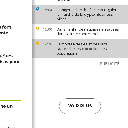
Le Nigeria cherche à mieux réguler
15:04
le marché de la crypto [Business
Africa]
s font
Dans l'enfer des équipes engagées
15:00
émie
dans la lutte contre Ebola
La montée des eaux des lacs
14:26
rapproche les crocodiles des
populations
s Sud-
visas pour
PUBLICITÉ
gne un
VOIR PLUS