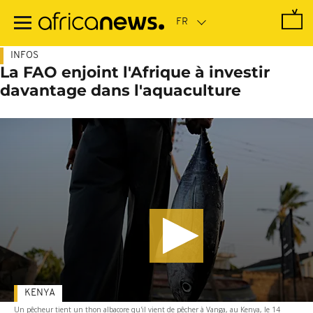
Passer
au
contenu
principal
INFOS
La FAO enjoint l'Afrique à investir
davantage dans l'aquaculture
KENYA
Un pêcheur tient un thon albacore qu'il vient de pêcher à Vanga, au Kenya, le 14