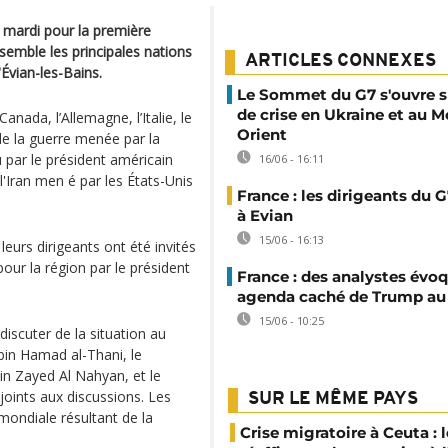
 mardi pour la première
emble les principales nations
ARTICLES CONNEXES
'Évian-les-Bains.
Le Sommet du G7 s'ouvre s
de crise en Ukraine et au 
anada, l’Allemagne, l’Italie, le
Orient
e la guerre menée par la
u par le président américain
16/06 - 16:11
l'Iran men é par les États-Unis
France : les dirigeants du G
à Evian
15/06 - 16:13
eurs dirigeants ont été invités
our la région par le président
France : des analystes évo
agenda caché de Trump au
15/06 - 10:25
discuter de la situation au
bin Hamad al-Thani, le
n Zayed Al Nahyan, et le
 joints aux discussions. Les
SUR LE MÊME PAYS
mondiale résultant de la
Crise migratoire à Ceuta : l