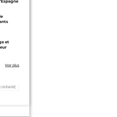
 l’Espagne
de
ants
ge et
leur
Voir plus
UKRAINE