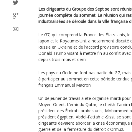
Les dirigeants du Groupe des Sept se sont réunis
journée complète du sommet. La réunion qui rass
industrialisées se déroule dans la ville française d
Le G7, qui comprend la France, les États-Unis, le C
Japon et le Royaume-Uni, a notamment discuté d
Russie en Ukraine et de l'accord provisoire concl
Donald Trump visant à mettre fin au conflit avec 
depuis trois mois et demi.
Les pays du Golfe ne font pas partie du G7, mais l
à participer au sommet en cette période tendue p
français Emmanuel Macron.
Un déjeuner de travail a été organisé mardi pour 
Moyen-Orient. L’émir du Qatar, le cheikh Tamim 
président des Émirats arabes unis, Mohammed bi
président égyptien, Abdel-Fattah el-Sissi, se sont
dirigeants devaient aborder la crise économique 
guerre et de la fermeture du détroit d’Ormuz.