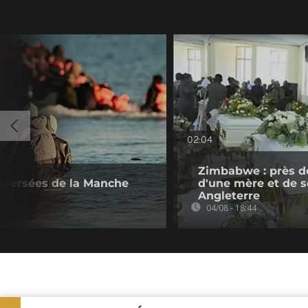
02:04
Zimbabwe : près d
raversées de la Manche
d'une mère et de se
Angleterre
04/08 - 18:44