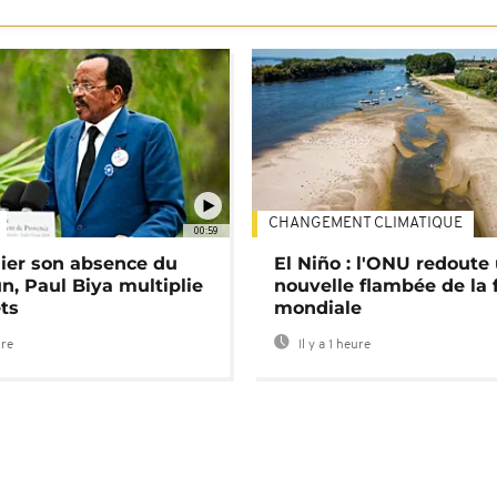
CHANGEMENT CLIMATIQUE
00:59
lier son absence du
El Niño : l'ONU redoute
, Paul Biya multiplie
nouvelle flambée de la 
ts
mondiale
ure
Il y a 1 heure