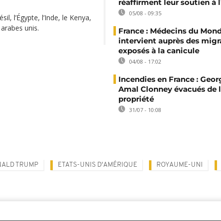
réaffirment leur soutien à
05/08 - 09:35
il, l’Égypte, l’Inde, le Kenya,
 arabes unis.
France : Médecins du Mon
intervient auprès des migr
exposés à la canicule
04/08 - 17:02
Incendies en France : Geor
Amal Clonney évacués de 
propriété
31/07 - 10:08
ALD TRUMP
ETATS-UNIS D'AMÉRIQUE
ROYAUME-UNI