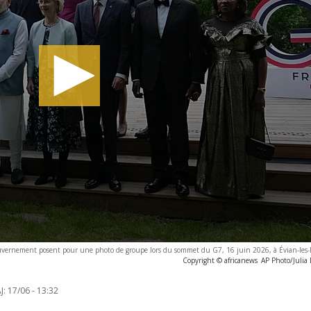
gouvernement posent pour une photo de groupe lors du sommet du G7, 16 juin 2026, à Évian-les-
Copyright © africanews
AP Photo/Julia
J:
17/06 - 13:32