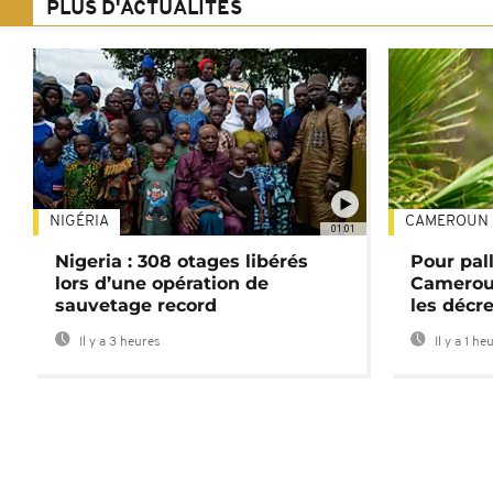
PLUS D'ACTUALITÉS
NIGÉRIA
CAMEROUN
01:01
Nigeria : 308 otages libérés
Pour pal
lors d’une opération de
Cameroun
sauvetage record
les décre
Il y a 3 heures
Il y a 1 he