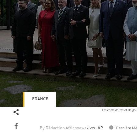
FRANCE
Volume
Les chefs d'État et de 
90%
avec AP
Dernière MA
By Rédaction Africanews