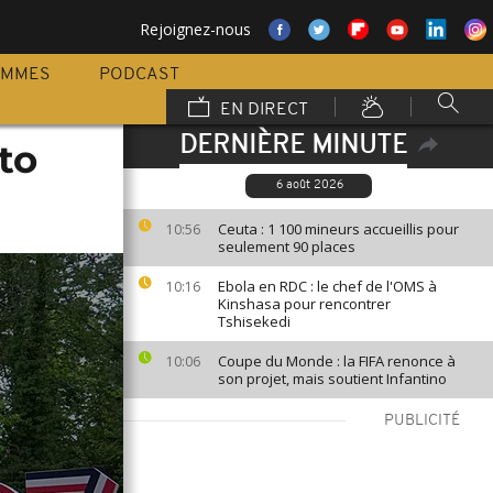
Rejoignez-nous
AMMES
PODCAST
EN DIRECT
DERNIÈRE MINUTE
to
6 août 2026
Ceuta : 1 100 mineurs accueillis pour
10:56
seulement 90 places
Ebola en RDC : le chef de l'OMS à
10:16
Kinshasa pour rencontrer
Tshisekedi
Coupe du Monde : la FIFA renonce à
10:06
son projet, mais soutient Infantino
PUBLICITÉ