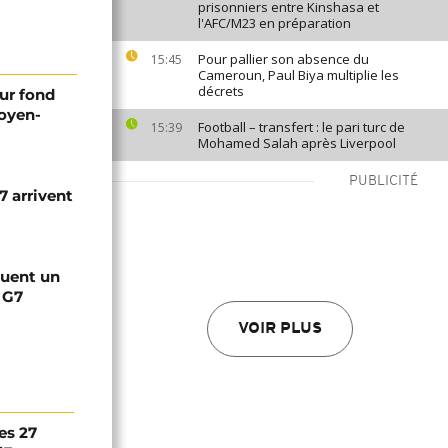
prisonniers entre Kinshasa et
l'AFC/M23 en préparation
Pour pallier son absence du
15:45
Cameroun, Paul Biya multiplie les
décrets
ur fond
Moyen-
Football – transfert : le pari turc de
15:39
Mohamed Salah après Liverpool
PUBLICITÉ
7 arrivent
quent un
 G7
VOIR PLUS
es 27