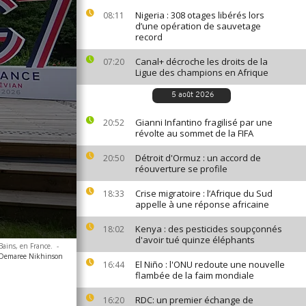
Nigeria : 308 otages libérés lors
08:11
d’une opération de sauvetage
record
Canal+ décroche les droits de la
07:20
Ligue des champions en Afrique
5 août 2026
Gianni Infantino fragilisé par une
20:52
révolte au sommet de la FIFA
Détroit d'Ormuz : un accord de
20:50
réouverture se profile
Crise migratoire : l’Afrique du Sud
18:33
appelle à une réponse africaine
Kenya : des pesticides soupçonnés
18:02
d'avoir tué quinze éléphants
Bains, en France.
-
 Demaree Nikhinson
El Niño : l'ONU redoute une nouvelle
16:44
flambée de la faim mondiale
RDC: un premier échange de
16:20