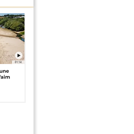
01:14
 une
faim