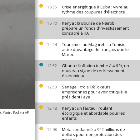
Crise énergétique à Cuba : vivre au
16:55
rythme des coupures d'électricité
Kenya : la Bourse de Nairobi
16:40
prépare un fonds d’investissement
consacré à l’IA
Tourisme : au Maghreb, la Tunisie
14:24
attire davantage de français que le
Maroc
Ghana : l’inflation tombe à 4,6 %, un
13:52
nouveau signe de redressement
économique
Sénégal : trois TikTokeurs
12:53
emprisonnés pour avoir critiqué le
président Faye
Kenya : un fauteuil roulant
12:48
c Marin, Pool via AP
écologique et abordable pour les
enfants
Meta condamné à 942 millions de
12:08
dollars pour non protection des
mineurs