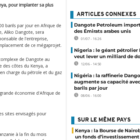
ya, pour implanter sa plus
ARTICLES CONNEXES
Dangote Petroleum import
0 barils par jour en Afrique de
des Émirats arabes unis
ue, Aliko Dangote, sera
onsable de l'entreprise,
01/07 - 16:26
'emplacement de ce mégaprojet.
Nigeria : le géant pétrolie
veut lever un milliard de do
 complexe de Dangote au
12/06 - 14:50
ge des côtes du Kenya, a
en charge du pétrole et du gaz
Nigéria : la raffinerie Dang
augmente sa capacité ave
barils par jour
s grande économie d'Afrique de
08/06 - 16:00
es sites envisagés pour
SUR LE MÊME PAYS
Kenya : la Bourse de Nairo
anzanie à la fin du mois
un fonds d’investissement