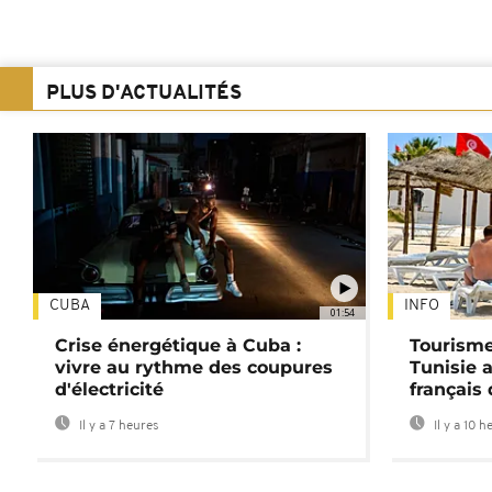
PLUS D'ACTUALITÉS
CUBA
INFO
01:54
Crise énergétique à Cuba :
Tourisme
vivre au rythme des coupures
Tunisie 
d'électricité
français
Il y a 7 heures
Il y a 10 h