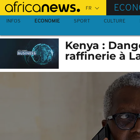
Passer
ECON
au
contenu
INFOS
ECONOMIE
SPORT
CULTURE
principal
Kenya : Dang
raffinerie à 