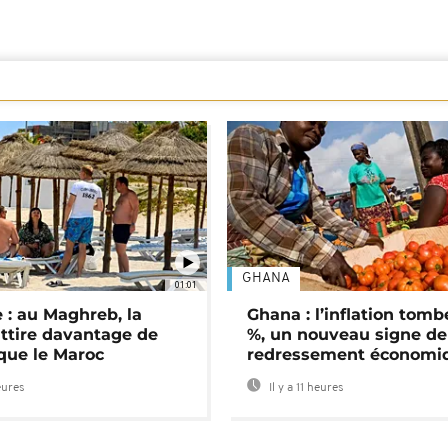
GHANA
01:01
 : au Maghreb, la
Ghana : l’inflation tomb
attire davantage de
%, un nouveau signe de
 que le Maroc
redressement économi
eures
Il y a 11 heures