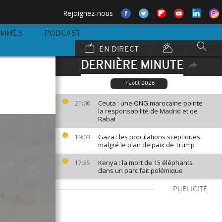
Rejoignez-nous
AMMES
PODCAST
EN DIRECT
DERNIÈRE MINUTE
7 août 2026
Ceuta : une ONG marocaine pointe
21:06
la responsabilité de Madrid et de
Rabat
Gaza : les populations sceptiques
19:03
malgré le plan de paix de Trump
Kenya : la mort de 15 éléphants
17:55
dans un parc fait polémique
PUBLICITÉ