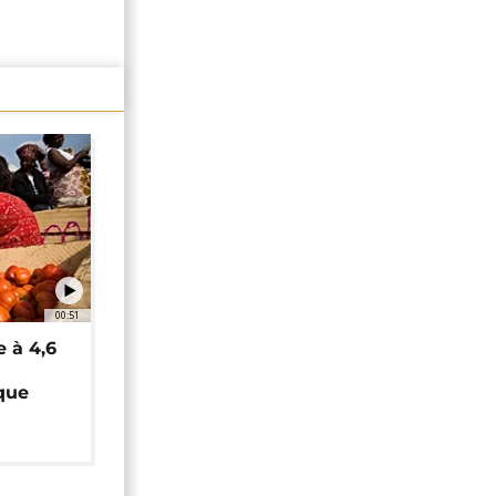
00:51
e à 4,6
que