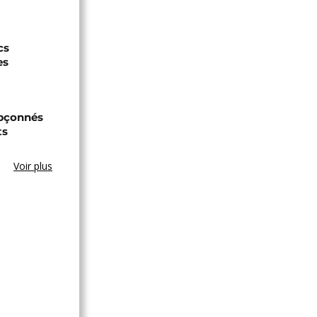
cs
es
upçonnés
ts
Voir plus