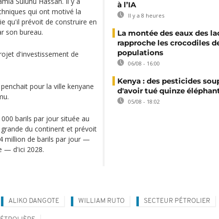
Samia Suluhu Hassan. Il y a
à l’IA
chniques qui ont motivé la
Il y a 8 heures
e qu'il prévoit de construire en
ar son bureau.
La montée des eaux des la
rapproche les crocodiles d
populations
projet d'investissement de
06/08 - 16:00
Kenya : des pesticides so
l penchait pour la ville kenyane
d'avoir tué quinze éléphan
mu.
05/08 - 18:02
000 barils par jour située au
s grande du continent et prévoit
 million de barils par jour —
e — d'ici 2028.
ALIKO DANGOTE
WILLIAM RUTO
SECTEUR PÉTROLIER