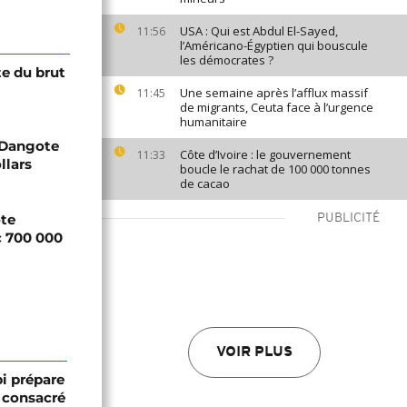
USA : Qui est Abdul El-Sayed,
11:56
l’Américano-Égyptien qui bouscule
les démocrates ?
e du brut
Une semaine après l’afflux massif
11:45
de migrants, Ceuta face à l’urgence
humanitaire
r Dangote
Côte d’Ivoire : le gouvernement
11:33
llars
boucle le rachat de 100 000 tonnes
de cacao
ote
PUBLICITÉ
c 700 000
VOIR PLUS
bi prépare
 consacré