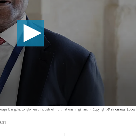
oupe Dangote, conglomérat industriel multinational nigérian.
-
Copyright © africanews
Ludovi
2:31