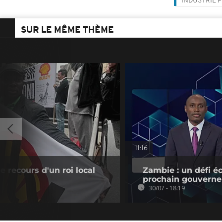
INDUSTRIE 
SUR LE MÊME THÈME
11:16
 le recours d'un roi local
Zambie : un défi é
prochain gouverne
30/07 - 18:19