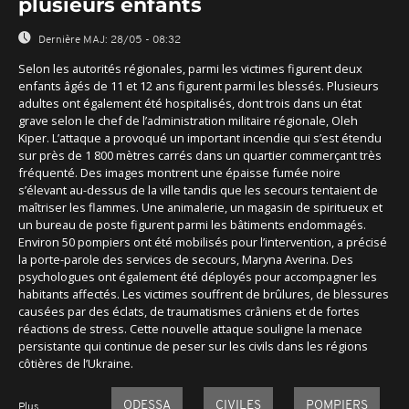
plusieurs enfants
Dernière MAJ:
28/05 - 08:32
Selon les autorités régionales, parmi les victimes figurent deux
enfants âgés de 11 et 12 ans figurent parmi les blessés. Plusieurs
adultes ont également été hospitalisés, dont trois dans un état
grave selon le chef de l’administration militaire régionale, Oleh
Kiper. L’attaque a provoqué un important incendie qui s’est étendu
sur près de 1 800 mètres carrés dans un quartier commerçant très
fréquenté. Des images montrent une épaisse fumée noire
s’élevant au-dessus de la ville tandis que les secours tentaient de
maîtriser les flammes. Une animalerie, un magasin de spiritueux et
un bureau de poste figurent parmi les bâtiments endommagés.
Environ 50 pompiers ont été mobilisés pour l’intervention, a précisé
la porte-parole des services de secours, Maryna Averina. Des
psychologues ont également été déployés pour accompagner les
habitants affectés. Les victimes souffrent de brûlures, de blessures
causées par des éclats, de traumatismes crâniens et de fortes
réactions de stress. Cette nouvelle attaque souligne la menace
persistante qui continue de peser sur les civils dans les régions
côtières de l’Ukraine.
ODESSA
CIVILES
POMPIERS
Plus