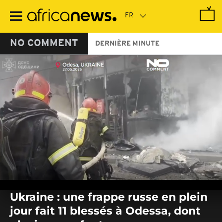
Passer
au
contenu
principal
NO COMMENT
DERNIÈRE MINUTE
0
seconds
Ukraine : une frappe russe en plein
of
0
jour fait 11 blessés à Odessa, dont
seconds