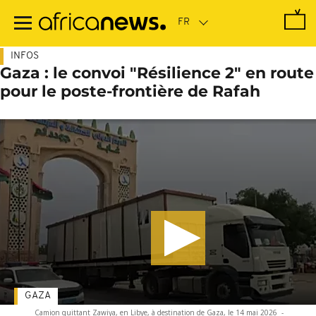
Passer
au
contenu
principal
INFOS
Gaza : le convoi "Résilience 2" en route
pour le poste-frontière de Rafah
GAZA
Camion quittant Zawiya, en Libye, à destination de Gaza, le 14 mai 2026
-